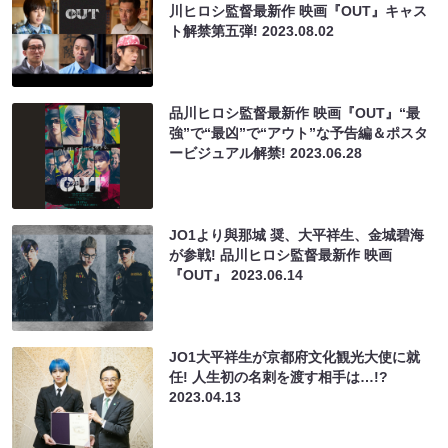
川ヒロシ監督最新作 映画『OUT』キャス
ト解禁第五弾!
2023.08.02
品川ヒロシ監督最新作 映画『OUT』“最
強”で“最凶”で“アウト”な予告編＆ポスタ
ービジュアル解禁!
2023.06.28
JO1より與那城 奨、⼤平祥⽣、⾦城碧海
が参戦! 品川ヒロシ監督最新作 映画
『OUT』
2023.06.14
JO1大平祥生が京都府文化観光大使に就
任! 人生初の名刺を渡す相手は…!?
2023.04.13