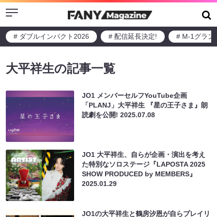
Menu
# ダブルインパクト2026
# 配信延長決定!
# M-1グラ
大平祥生の記事一覧
JO1 メンバーセルフYouTube企画
「PLANJ」大平祥生 『星の王子さま』朗
読劇を公開!
2025.07.08
JO1 大平祥生、自らが企画・演出を考え
た特別なソロステージ『LAPOSTA 2025
SHOW PRODUCED by MEMBERS』
2025.01.29
JO1の大平祥生と鶴房汐恩が自らプレイリ