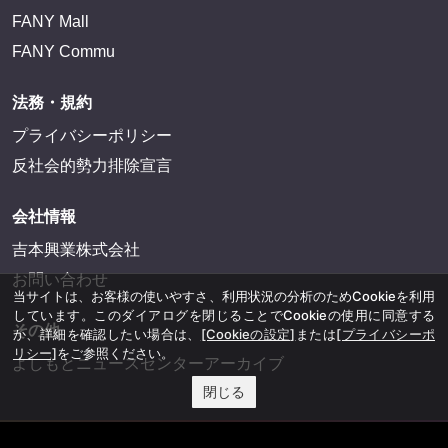
FANY Mall
FANY Commu
法務・規約
プライバシーポリシー
反社会的勢力排除宣言
会社情報
吉本興業株式会社
お問い合わせ
当サイトは、お客様の使いやすさ、利用状況の分析のためCookieを利用
しています。このダイアログを閉じることでCookieの使用に同意する
その他
か、詳細を確認したい場合は、
[Cookieの設定]
または
[プライバシーポ
リシー]
をご参照ください。
よしもとニュースセンターアーカイブ
閉じる