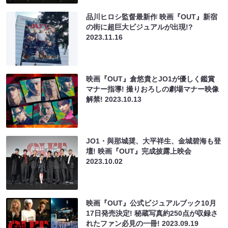
品川ヒロシ監督最新作 映画『OUT』新宿
の街に超巨大ビジュアルが出現!?
2023.11.16
映画『OUT』倉悠貴とJO1が優しく鑑賞
マナー指導! 撮りおろしの劇場マナー映像
解禁!
2023.10.13
JO1・與那城奨、大平祥生、金城碧海も登
壇! 映画『OUT』完成披露上映会
2023.10.02
映画『OUT』公式ビジュアルブック10月
17日発売決定! 秘蔵写真約250点が収録さ
れたファン必見の一冊!
2023.09.19