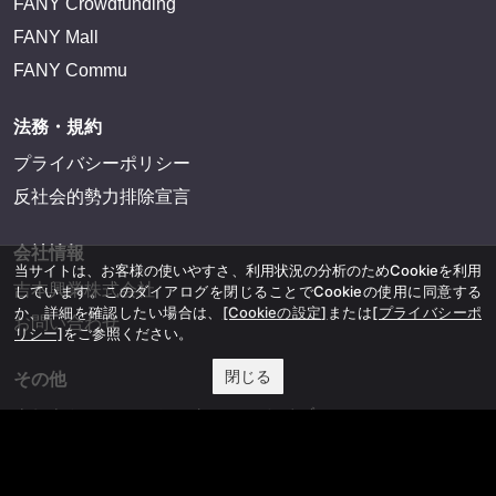
FANY Crowdfunding
FANY Mall
FANY Commu
法務・規約
プライバシーポリシー
反社会的勢力排除宣言
会社情報
当サイトは、お客様の使いやすさ、利用状況の分析のためCookieを利用
吉本興業株式会社
しています。このダイアログを閉じることでCookieの使用に同意する
か、詳細を確認したい場合は、
[Cookieの設定]
または
[プライバシーポ
お問い合わせ
リシー]
をご参照ください。
閉じる
その他
よしもとニュースセンターアーカイブ