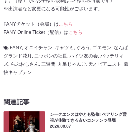
す。（膝上でのお子様の観劇は1名様のみ可能です）
※出演者など変更になる可能性がございます。
FANYチケット（会場）は
こちら
FANY Online Ticket（配信）は
こちら
FANY
,
オニイチャン
,
キャツミ
,
ぐろう
,
ゴエモン
,
なんば
グランド花月
,
ニッポンの社長
,
ハイツ友の会
,
バッテリィ
ズ
,
らぶおじさん
,
三遊間
,
丸亀じゃんご
,
天才ピアニスト
,
豪
快キャプテン
関連記事
シークエンスはやとも監修! ペアリング霊
視が体験できる占いコンテンツ登場
2026.08.07