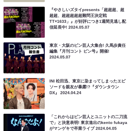
『やさしいズタイpresents「超超超、超
超超、超超超超超難問王決定戦
TT×1633」』が好評につき1週間見逃し配
信延長中!
2024.05.07
東京・大阪のピン芸人大集合! 久馬歩責任
編集『月刊コント ピン号』開催!
2024.05.07
INI 松田迅、東京に染まってしまったエピ
ソードを親友が暴露!?『ダウンタウン
DX』
2024.04.24
「これからはピン芸人とユニットの二刀流
で」と決意表明! 東京進出のkento fukaya
がマンゲキで卒業ライブ
2024.04.05