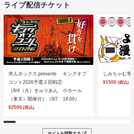
ライブ配信チケット
求人ボックス presents キングオブ
しみちゃむ寄席（
コント2026予選２回戦②
¥1500
(税込)
［8/4（火）きゅりあん 小ホール
（東京）開催分］（8/7 18:00）
¥2500
(税込)
サイトを閲覧する