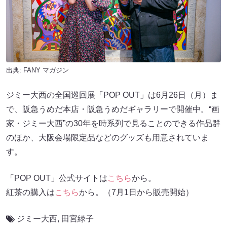
出典:
FANY マガジン
ジミー大西の全国巡回展「POP OUT」は6月26日（月）ま
で、阪急うめだ本店・阪急うめだギャラリーで開催中。“画
家・ジミー大西”の30年を時系列で見ることのできる作品群
のほか、大阪会場限定品などのグッズも用意されていま
す。
「POP OUT」公式サイトは
こちら
から。
紅茶の購入は
こちら
から。（7月1日から販売開始）
ジミー大西
,
田宮緑子