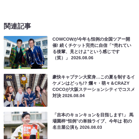
関連記事
COWCOWが今年も恒例の全国ツアー開
催! 続くチケット完売に自信「“売れてい
る後輩、見とけよ”という感じです
（笑）」
2026.08.06
豪快キャプテン大変身…この夏を制するイ
PR
ケメンはどっち!? 爛々・萌々＆CRAZY
COCOが大阪ステーションシティでコスメ
対決
2026.08.04
「吉本のキョンキョンを目指します!」 馬
場園梓“恒例”の単独ライブ、今年は 初の
名古屋公演も
2026.08.03