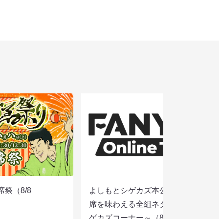
席祭（8/8
よしもとシゲカズ本公演～本気の寄
席を味わえる全組ネタと大阪名物シ
ゲカズコーナー～（8/8 13:30）