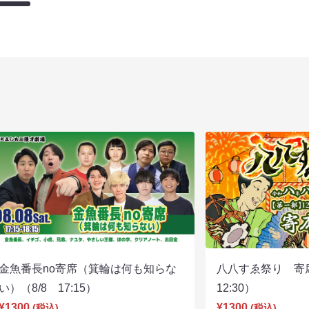
金魚番長no寄席（箕輪は何も知らな
八八すゑ祭り 寄
い）（8/8 17:15）
12:30）
¥1300
¥1300
(税込)
(税込)