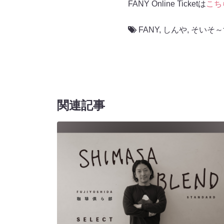
FANY Online Ticketは
こち
FANY
,
しんや
,
そいそ～
関連記事