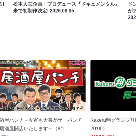
!
松本人志企画・プロデュース『ドキュメンタル』
ド
米で初制作決定!
2026.08.05
が
202
酒屋パンチ～今宵も大将がザ・パンチ
Kakeru翔グランプリ
居酒屋開店いたします～（8/1
20:00）