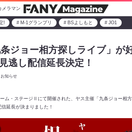
カメラマン
定!
# M-1グランプリ
# BSよしもと
# JO1
条ジョー相方探しライブ」が好
まで見逃し配信延長決定！
お知らせ
ト∞ドーム・ステージⅡにて開催された、ヤス主催「九条ジョー相
し配信延長が決まりました！