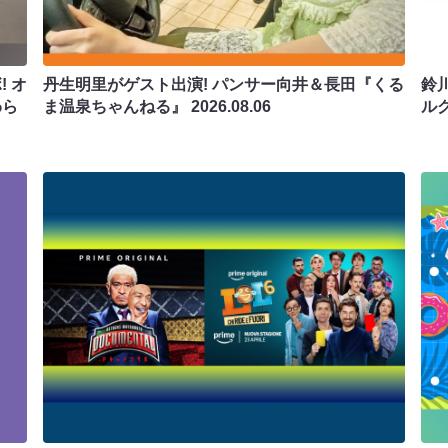
 オ
丹生明里がゲスト出演! パンサー向井＆長田『くる
鈴
わら
ま温泉ちゃんねる』
2026.08.06
ル