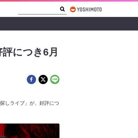
Search Form
Search
評につき6月
方探しライブ」が、好評につ