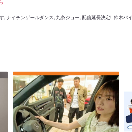
ら
す
,
ナイチンゲールダンス
,
九条ジョー
,
配信延長決定!
,
鈴木バ