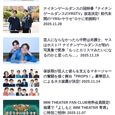
ナイチンゲールダンスの冠特番『ナイチン
ゲールダンスのYRSTV』放送決定! 前代未
聞の“YRS=ヤラセ”ロケに初挑戦!?
2025.11.28
芸人にならなかったら中野は弁護士、ヤス
はホスト!? ナイチンゲールダンスが初の
写真集で変身「もっとカリスマみたいにな
るのかと思ったら…」
2025.11.19
保坂萌が芸人と彼らを支えるマネージャー
の奮闘を描く舞台『PROPS！』豪華芸人
によるネタ披露が決定!
2025.11.14
IMM THEATER FAN CLUB有料会員限定!
抽選で『よしもと IMM THEATER 寄席』
に特別ご招待!
2025.11.07