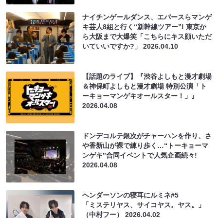
ナイチンゲールダンス、エバースらマンゲ
キ芸人8組と行く“新幹線ツアー”! 東京か
ら大阪まで大爆笑「こちらにキス顔いただ
いていいですか?」
2026.04.10
【話題のライブ】『渋谷よしもと漫才劇場
＆神保町よしもと漫才劇場 特別公演「ト
ーキョーマンゲキオールスター！」』
2026.04.08
ドンデコルテ銀次がチャーハンを作り、さ
や香新山が裸で練り歩く…“トーキョーマ
ンゲキ”合同イベントで人気企画続々!
2026.04.08
ヘンダーソンの寝耳にルミネ#5
「ミステリヤス、サイコヤス。ヤス。」
（中村フー）
2026.04.02