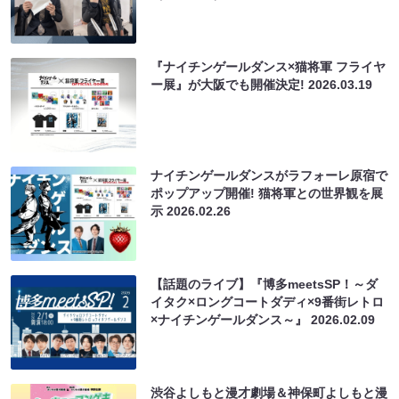
『ナイチンゲールダンス×猫将軍 フライヤ
ー展』が大阪でも開催決定!
2026.03.19
ナイチンゲールダンスがラフォーレ原宿で
ポップアップ開催! 猫将軍との世界観を展
示
2026.02.26
【話題のライブ】『博多meetsSP！～ダ
イタク×ロングコートダディ×9番街レトロ
×ナイチンゲールダンス～』
2026.02.09
渋谷よしもと漫才劇場＆神保町よしもと漫