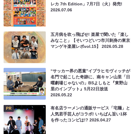
レカ 7th Edition」7月7日（火）発売!
2026.07.06
五月病を吹っ飛ばせ! 楽屋で聞いた「楽し
みなこと」【そいつどいつ市川刺身の東京
マンゲキ楽屋レポvol.15】
2026.05.28
“サッカー界の悪童”イブラヒモヴィッチが
名門で起こした奇跡に、南キャン山里「日
曜劇場じゃないの」BSよしもと『東野山
里のインプット』5月22日放送
2026.05.22
有名店ラーメンの通販サービス「宅麺」と
PR
人気若手芸人がコラボ! いちばん旨い1杯
を作ったコンビは!?
2026.04.27