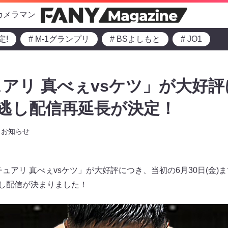
カメラマン
定!
# M-1グランプリ
# BSよしもと
# JO1
アリ 真べぇvsケツ」が大好
見逃し配信再延長が決定！
お知らせ
クチュアリ 真べぇvsケツ」が大好評につき、当初の6月30日(金
逃し配信が決まりました！