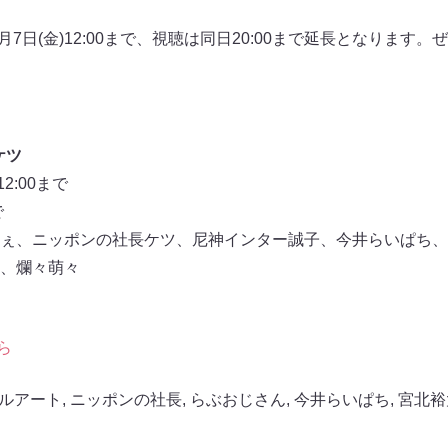
月7日(金)12:00まで、視聴は同日20:00まで延長となります
ケツ
2:00まで
で
ぇ、ニッポンの社長ケツ、尼神インター誠子、今井らいぱち、
、爛々萌々
ら
ルアート
,
ニッポンの社長
,
らぶおじさん
,
今井らいぱち
,
宮北裕