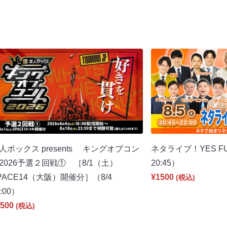
人ボックス presents キングオブコン
ネタライブ！YES F
2026予選２回戦① ［8/1（土）
20:45）
PACE14（大阪）開催分］（8/4
¥1500
(税込)
8:00）
500
(税込)