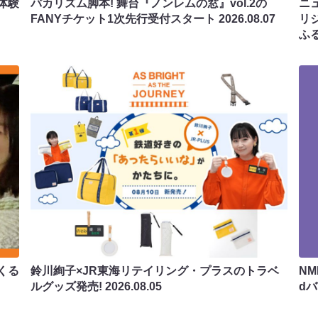
体験
バカリズム脚本! 舞台『ノンレムの窓』vol.2の
ニ
FANYチケット1次先行受付スタート
2026.08.07
リ
ふ
くる
鈴川絢子×JR東海リテイリング・プラスのトラベ
N
ルグッズ発売!
2026.08.05
d