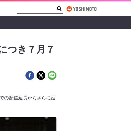
Search Form
Search
評につき７月７
)までの配信延長からさらに延