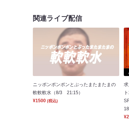
関連ライブ配信
ニッポンポンポンとぶったまたまたまの
求
軟軟軟水（8/3 21:15）
ト
¥1500
S
(税込)
1
¥2