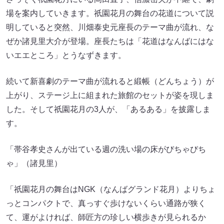
場を案内していきます。祇園花月の舞台の花道について説
明していると突然、川畑泰史元座長のテーマ曲が流れ、な
ぜか諸見里大介が登場。座長たちは「花道はなんばにはな
いエエところ」とうなずきます。
続いて新喜劇のテーマ曲が流れると緞帳（どんちょう）が
上がり、ステージ上に組まれた旅館のセットが姿を現しま
した。そして祇園花月の3人が、「あるある」を披露しま
す。
「帯谷孝史さんが出ている週の洗い場の床がびちゃびち
ゃ」（諸見里）
「祇園花月の舞台はNGK（なんばグランド花月）よりちょ
っとコンパクトで、真っすぐ歩けないくらい通路が狭く
て、運がよければ、師匠方の珍しい横歩きが見られるか