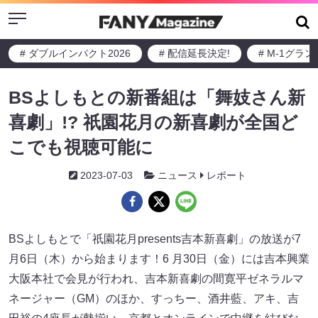
Menu
# ダブルインパクト2026
# 配信延長決定!
# M-1グラ
BSよしもとの新番組は「舞妓さん新
喜劇」!? 祇園花月の新喜劇が全国ど
こでも視聴可能に
2023-07-03
ニュース
レポート
BSよしもとで「祇園花月presents吉本新喜劇」の放送が7
月6日（木）から始まります！6 月30日（金）には吉本興業
大阪本社で会見が行われ、吉本新喜劇の間寛平ゼネラルマ
ネージャー（GM）のほか、すっちー、酒井藍、アキ、吉