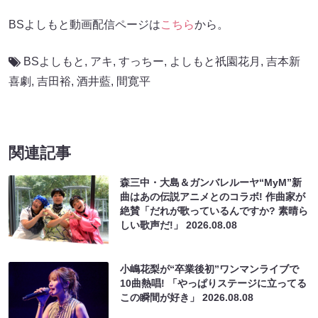
BSよしもと動画配信ページは
こちら
から。
BSよしもと
,
アキ
,
すっちー
,
よしもと祇園花月
,
吉本新
喜劇
,
吉田裕
,
酒井藍
,
間寛平
関連記事
森三中・大島＆ガンバレルーヤ“MyM”新
曲はあの伝説アニメとのコラボ! 作曲家が
絶賛「だれが歌っているんですか? 素晴ら
しい歌声だ!」
2026.08.08
小嶋花梨が“卒業後初”ワンマンライブで
10曲熱唱! 「やっぱりステージに立ってる
この瞬間が好き」
2026.08.08