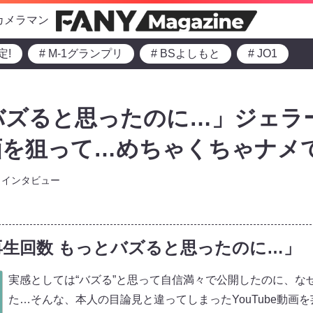
カメラマン
定!
# M-1グランプリ
# BSよしもと
# JO1
e「バズると思ったのに…」ジェ
画を狙って…めちゃくちゃナメ
インタビュー
実感再生回数 もっとバズると思ったのに…」
実感としては“バズる”と思って自信満々で公開したのに、な
た…そんな、本人の目論見と違ってしまったYouTube動画