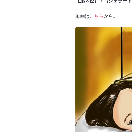
【第３位】：【ジェラード
動画は
こちら
から。