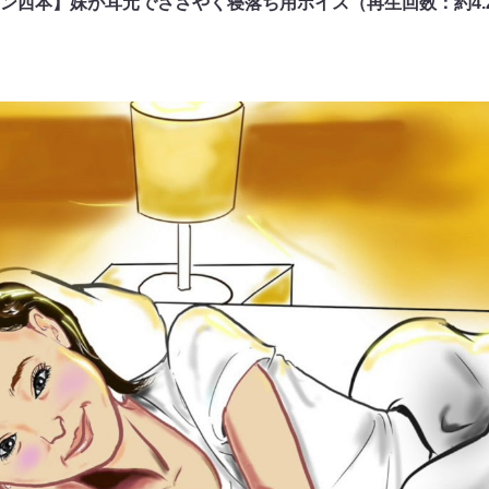
ン西本】妹が耳元でささやく寝落ち用ボイス（再生回数：約4.