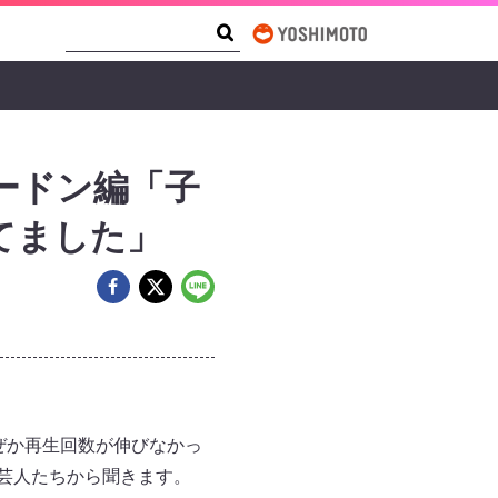
Search Form
Search
ラードン編「子
てました」
ぜか再生回数が伸びなかっ
を芸人たちから聞きます。