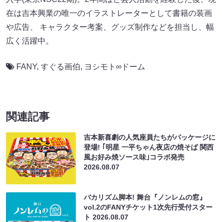
在は吉本興業の唯一のイラストレーターとして書籍の装画
や広告、 キャラクター考案、グッズ制作などを担当し、幅
広く活躍中。
FANY
,
すぐる画伯
,
ヨシモト∞ドーム
関連記事
吉本新喜劇の人気座員たちがパッケージに
登場! ｢明星 一平ちゃん夜店の焼そば 関西
風お好み焼ソース味｣コラボ発売
2026.08.07
バカリズム脚本! 舞台『ノンレムの窓』
vol.2のFANYチケット1次先行受付スター
ト
2026.08.07