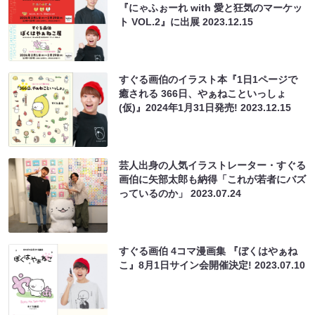
『にゃふぉーれ with 愛と狂気のマーケッ
ト VOL.2』に出展
2023.12.15
すぐる画伯のイラスト本『1⽇1ページで
癒される 366⽇、やぁねこといっしょ
(仮)』2024年1⽉31⽇発売!
2023.12.15
芸人出身の人気イラストレーター・すぐる
画伯に矢部太郎も納得「これが若者にバズ
っているのか」
2023.07.24
すぐる画伯 4コマ漫画集 『ぼくはやぁね
こ』8月1日サイン会開催決定!
2023.07.10