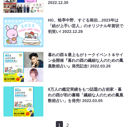
2022.12.30
HG、蛙亭中野、すぐる画伯…2023年は
「絵が上手い芸人」のオリジナル年賀状で
初笑い!
2022.12.28
暮れの酉＆最上もがトークイベント＆サイ
ン会開催『暮れの酉の繊細な人のための鳳
凰数術占い』発売記念!
2022.03.28
8万人の鑑定実績をもつ話題の占術家・暮
れの酉が初の書籍「繊細な人のための鳳凰
数術占い」を発売!
2022.03.05
1
2