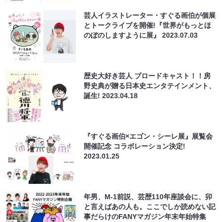
芸人イラストレーター・すぐる画伯が個展
とトークライブを開催!『世界がもっとほ
のぼのしますように展』
2023.07.03
歴史大好き芸人 ブロードキャスト！！房
野史典が贈る日本史エンタテインメント、
誕生!
2023.04.18
『すぐる画伯×エゴン・シーレ展』展覧会
開催記念 コラボレーション決定!
2023.01.25
年男、M-1前説、芸歴110年座談会に、卯
と言えばあの人も。ここでしか読めない記
事だらけのFANYマガジン年末年始特集