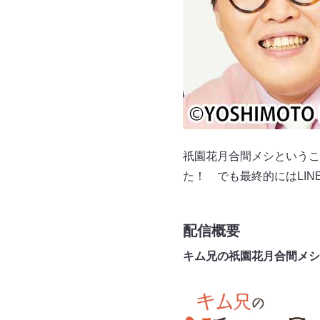
祇園花月合間メシというこ
た！ でも最終的にはLI
配信概要
キム兄の祇園花月合間メシ