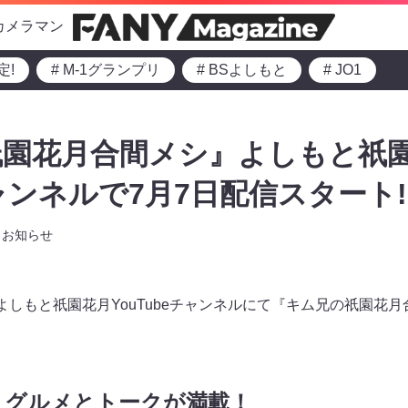
カメラマン
定!
# M-1グランプリ
# BSよしもと
# JO1
祇園花月合間メシ』よしもと祇
チャンネルで7月7日配信スタート!
お知らせ
り、よしもと祇園花月YouTubeチャンネルにて『キム兄の祇園
、グルメとトークが満載！