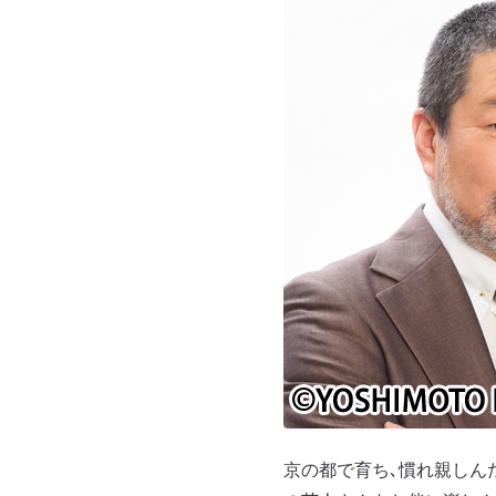
京の都で育ち､慣れ親しん