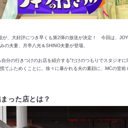
組が、大好評につき早くも第2弾の放送が決定！ 今回は、JO
みの夫妻、月亭八光＆SHINO夫妻が登場。
ら自分の行きつけのお店を紹介する”だけのつもりでスタジオに
慌てふためくことに。徐々に暴かれる夫の素顔に、MCの堂前
詰まった店とは？