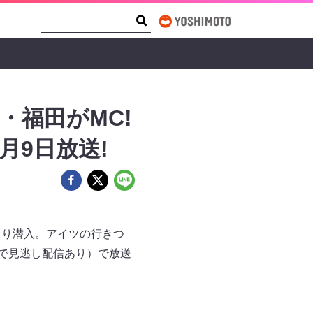
Search Form
Search
・福田がMC!
月9日放送!
そり潜入。アイツの行きつ
rで見逃し配信あり）で放送