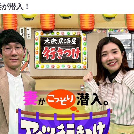
妻が潜入！