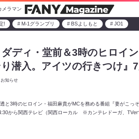
カメラマン
定!
# M-1グランプリ
# BSよしもと
# JO1
ダディ・堂前＆3時のヒロイン
り潜入。アイツの行きつけ』7
お知らせ
透と3時のヒロイン・福田麻貴がMCを務める番組『妻がこっ
4:30から関西テレビ（関西ローカル ※カンテレドーガ、TVe