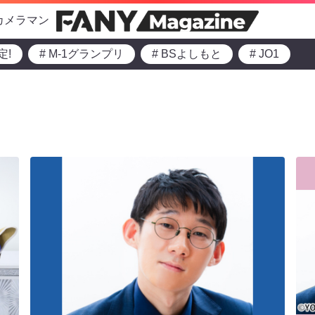
カメラマン
定!
# M-1グランプリ
# BSよしもと
# JO1