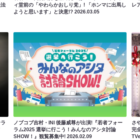
決法
ィ堂前の「やわらかおしり党」! 「ホンマに出馬し
レ
ようと思います」と決意!?
2026.03.05
ンラ
ノブコブ吉村・INI 後藤威尊が出演!『若者フォー
さ
ア
ラム2025 選挙に行こう！みんなのアシタ討論
完
」
SHOW！』観覧募集中!
2026.02.09
T