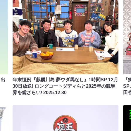
ら出
年末恒例『麒麟川島 夢ウダ馬なし』1時間SP 12月
『
30日放送! ロングコートダディらと2025年の競馬
SP
界を総ざらい!
2025.12.30
田