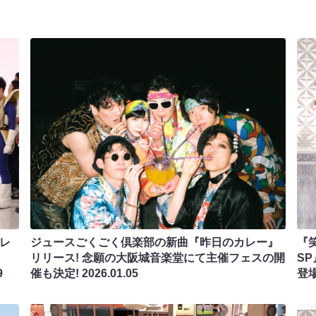
テレ
ジュースごくごく倶楽部の新曲『昨日のカレー』
『
リリース! 念願の大阪城音楽堂にて主催フェスの開
S
9
催も決定!
2026.01.05
登場