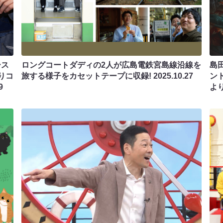
ース
ロングコートダディの2人が広島電鉄宮島線沿線を
島
りコ
旅する様子をカセットテープに収録!
2025.10.27
ン
9
よ