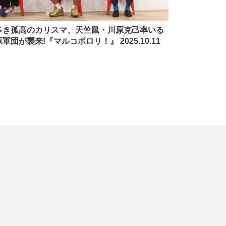
多き孤高のカリスマ、天竺鼠・川原克己率いる
原軍団が襲来!『マルコポロリ！』
2025.10.11