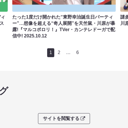
ディ
たった1度だけ開かれた“東野幸治誕生日パーティ
謎
でス
ー”…想像を超える“奇人展開”を天竺鼠・川原が暴
川
露!『マルコポロリ！』TVer・カンテレドーガで配
信中!
2025.10.12
1
2
…
6
グ
サイトを閲覧する