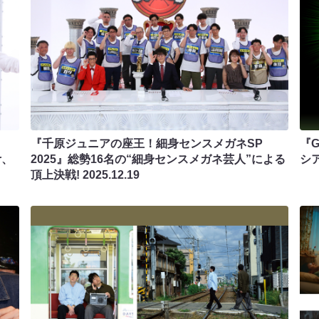
『千原ジュニアの座王！細身センスメガネSP
『G
r、
2025』総勢16名の“細身センスメガネ芸人”による
シ
頂上決戦!
2025.12.19