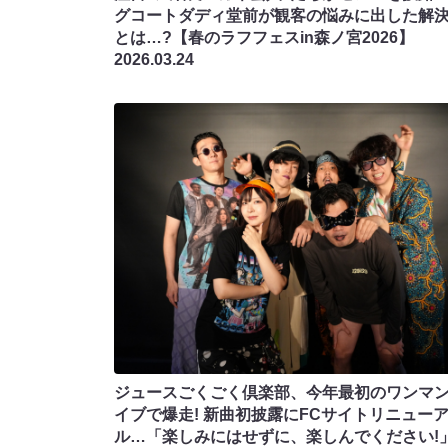
グコートダディ堂前が観客の悩みに出した解
とは…?【春のラフフェスin森ノ宮2026】
2026.03.24
ジュースごくごく倶楽部、今年最初のワンマ
イブで爆走! 新曲初披露にFCサイトリニュー
ル…「楽しみにはせずに、楽しんでください!