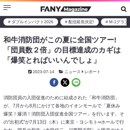
Menu
# ダブルインパクト2026
# 配信延長決定!
# M-1グラ
和牛消防団がこの夏に全国ツアー!
「団員数２倍」の目標達成のカギは
「爆笑とればいいんでしょ」
2023-07-14
ニュース
レポート
消防団員の入団促進のために結成された「和牛消防団」
が、7月から8月にかけて各地のイオンモールで「夏休み
爆笑！爆消！消防団入団促進全国ツアー」を行います。そ
の“出初式”が7月13日（木）に東京・ヨシモト∞ホールで行