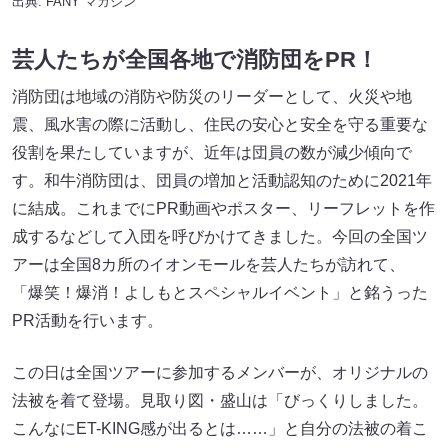
出典:
FANY マガジン
芸人たちが全国各地で消防団をPR！
消防団は地域の消防や防災のリーダーとして、火災や地
震、風水害の際に活動し、住民の安心と安全を守る重要な
役割を果たしていますが、近年は団員の数が減少傾向で
す。和牛消防団は、団員の増加と活動認知のために2021年
に結成。これまでにPR動画やポスター、リーフレットを作
成するなどして入団を呼びかけてきました。今回の全国ツ
アーは全国8カ所のイオンモールを芸人たちが訪れて、
「爆笑！爆消！よしもとスペシャルイベント」と銘うった
PR活動を行います。
この日は全国ツアーに参加するメンバーが、オリジナルの
法被を着て登場。見取り図・盛山は「びっくりしました。
こんなにET-KING感が出るとは……」と自分の法被の着こ