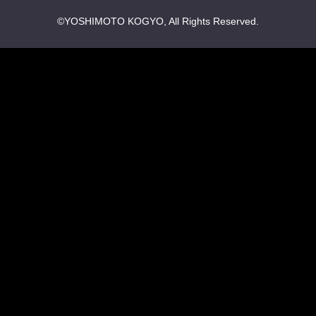
会社情報
吉本興業株式会社
お問い合わせ
その他
よしもとニュースセンターアーカイブ
©YOSHIMOTO KOGYO, All Rights Reserved.