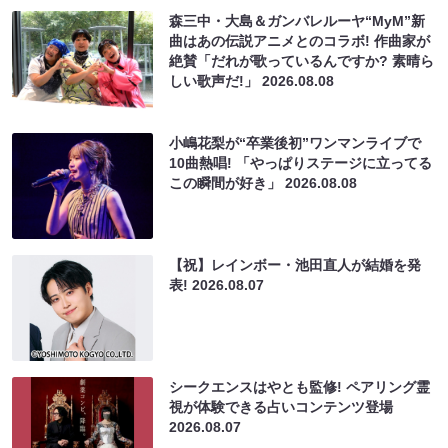
森三中・大島＆ガンバレルーヤ“MyM”新
曲はあの伝説アニメとのコラボ! 作曲家が
絶賛「だれが歌っているんですか? 素晴ら
しい歌声だ!」
2026.08.08
小嶋花梨が“卒業後初”ワンマンライブで
10曲熱唱! 「やっぱりステージに立ってる
この瞬間が好き」
2026.08.08
【祝】レインボー・池田直人が結婚を発
表!
2026.08.07
シークエンスはやとも監修! ペアリング霊
視が体験できる占いコンテンツ登場
2026.08.07