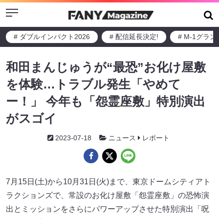
Menu
# ダブルインパクト2026
# 配信延長決定!
# M-1グラ
和田まんじゅうが“最恐”お化け屋敷
を体験…トラブル発生「やめて
ー！」 今年も「怨霊座敷」特別演出
がスゴイ
2023-07-18
ニュース
レポート
7月15日(土)から10月31日(火)まで、東京ドームシティアト
ラクションズで、常設のお化け屋敷「怨霊座敷」の恐怖演
出とミッションをさらにパワーアップさせた特別演出「呪