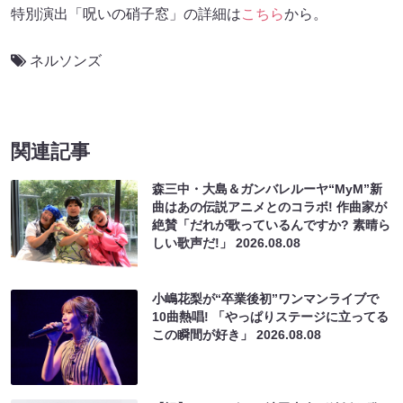
特別演出「呪いの硝子窓」の詳細は
こちら
から。
ネルソンズ
関連記事
森三中・大島＆ガンバレルーヤ“MyM”新
曲はあの伝説アニメとのコラボ! 作曲家が
絶賛「だれが歌っているんですか? 素晴ら
しい歌声だ!」
2026.08.08
小嶋花梨が“卒業後初”ワンマンライブで
10曲熱唱! 「やっぱりステージに立ってる
この瞬間が好き」
2026.08.08