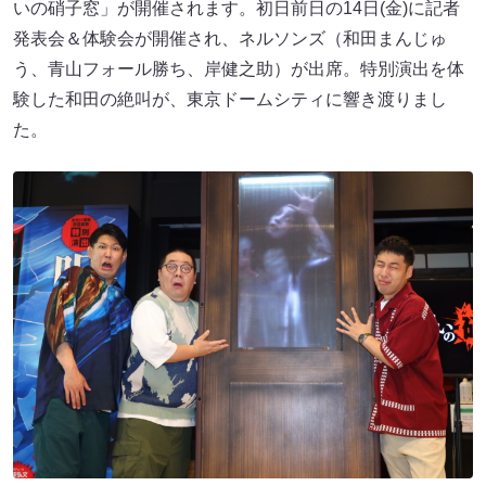
いの硝子窓」が開催されます。初日前日の14日(金)に記者
発表会＆体験会が開催され、ネルソンズ（和田まんじゅ
う、青山フォール勝ち、岸健之助）が出席。特別演出を体
験した和田の絶叫が、東京ドームシティに響き渡りまし
た。