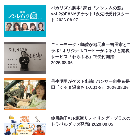
バカリズム脚本! 舞台『ノンレムの窓』
vol.2のFANYチケット1次先行受付スター
ト
2026.08.07
ニューヨーク・嶋佐が地元富士吉田市とコ
ラボ! オリジナルコーヒーがふるさと納税
サービス「わらふる」で受付開始
2026.08.06
丹生明里がゲスト出演! パンサー向井＆長
田『くるま温泉ちゃんねる』
2026.08.06
鈴川絢子×JR東海リテイリング・プラスの
トラベルグッズ発売!
2026.08.05