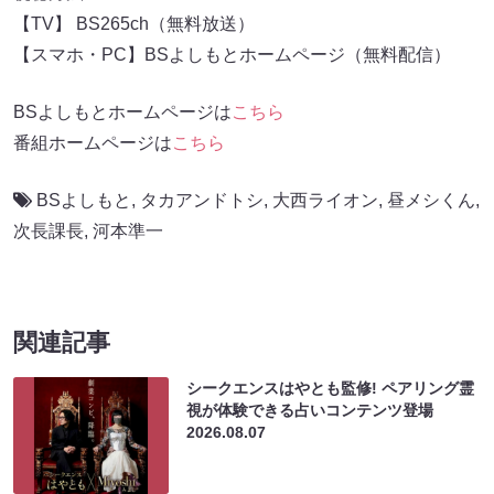
【TV】 BS265ch（無料放送）
【スマホ・PC】BSよしもとホームページ（無料配信）
BSよしもとホームページは
こちら
番組ホームページは
こちら
BSよしもと
,
タカアンドトシ
,
大西ライオン
,
昼メシくん
,
次長課長
,
河本準一
関連記事
シークエンスはやとも監修! ペアリング霊
視が体験できる占いコンテンツ登場
2026.08.07