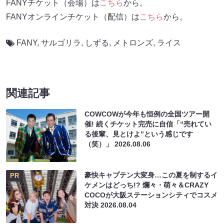
FANYチケット（会場）は
こちら
から。
FANYオンラインチケット（配信）は
こちら
から。
FANY
,
サルゴリラ
,
しずる
,
メトロンズ
,
ライス
関連記事
COWCOWが今年も恒例の全国ツアー開
催! 続くチケット完売に自信「“売れてい
る後輩、見とけよ”という感じです
（笑）」
2026.08.06
豪快キャプテン大変身…この夏を制するイ
PR
ケメンはどっち!? 爛々・萌々＆CRAZY
COCOが大阪ステーションシティでコスメ
対決
2026.08.04