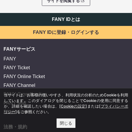
サイトを閲覧する
FANY IDとは
FANY IDに登録・ログインする
FANYサービス
FANY
FANY Ticket
FANY Online Ticket
FANY Channel
FANY Crowdfunding
当サイトは、お客様の使いやすさ、利用状況の分析のためCookieを利用
しています。このダイアログを閉じることでCookieの使用に同意する
FANY Mall
か、詳細を確認したい場合は、
[Cookieの設定]
または
[プライバシーポ
リシー]
をご参照ください。
FANY Commu
閉じる
法務・規約