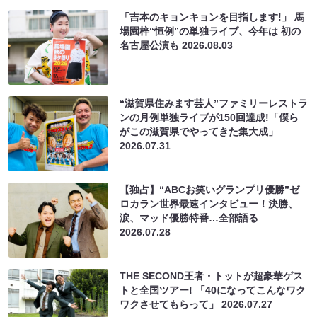
「吉本のキョンキョンを目指します!」 馬
場園梓“恒例”の単独ライブ、今年は 初の
名古屋公演も
2026.08.03
“滋賀県住みます芸人”ファミリーレストラ
ンの月例単独ライブが150回達成!「僕ら
がこの滋賀県でやってきた集大成」
2026.07.31
【独占】“ABCお笑いグランプリ優勝”ゼ
ロカラン世界最速インタビュー！決勝、
涙、マッド優勝特番…全部語る
2026.07.28
THE SECOND王者・トットが超豪華ゲス
トと全国ツアー! 「40になってこんなワク
ワクさせてもらって」
2026.07.27