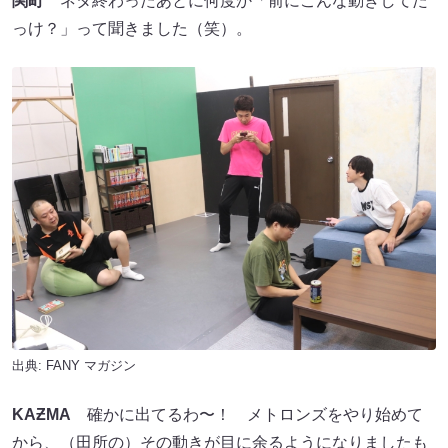
関町
ネタ終わったあとに何度か「前にこんな動きしてた
っけ？」って聞きました（笑）。
出典:
FANY マガジン
KA
Ƶ
MA
確かに出てるわ〜！ メトロンズをやり始めて
から、（田所の）その動きが目に余るようになりましたも