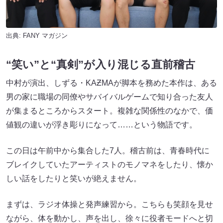
出典:
FANY マガジン
“笑い”と“真剣”が入り混じる直前稽古
中村が演出、しずる・KAƵMAが脚本を務めた本作は、ある
男の家に職場の同僚やサバイバルゲームで知り合った友人
が集まるところからスタート。複雑な関係性のなかで、価
値観の違いが浮き彫りになって……という物語です。
この日は午前中から集合した7人。稽古前は、青春時代に
ブレイクしていたアーティストのモノマネをしたり、懐か
しい話をしたりと笑いが絶えません。
まずは、ラジオ体操と発声練習から。こちらも笑顔を見せ
ながら、体を動かし、声を出し、徐々に役者モードへと切