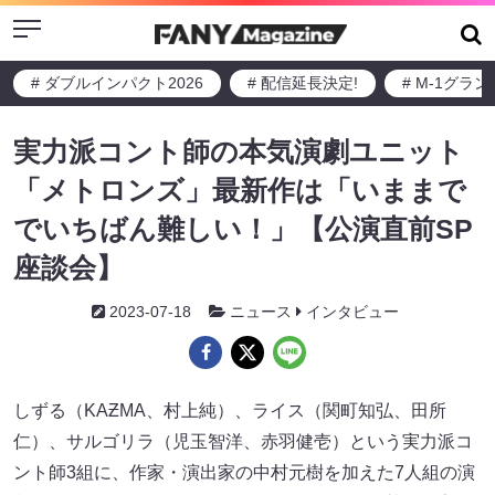
Menu
# ダブルインパクト2026
# 配信延長決定!
# M-1グラ
実力派コント師の本気演劇ユニット
「メトロンズ」最新作は「いままで
でいちばん難しい！」【公演直前SP
座談会】
2023-07-18
ニュース
インタビュー
しずる（KAƵMA、村上純​​）、ライス（関町知弘、田所
仁）、​​サルゴリラ（児玉智洋、赤羽健壱）​という実力派コ
ント師3組に、作家・演出家の中村元樹を加えた7人組の演