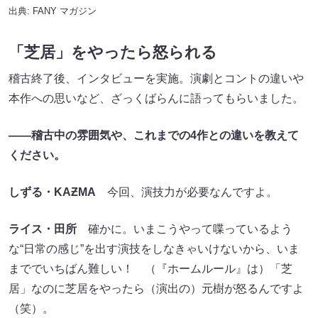
出典:
FANY マガジン
「芝居」をやったら怒られる
稽古終了後、インタビューを実施。演劇とコントの違いや
本作への思いなど、ざっくばらんに語ってもらいました。
――稽古中の雰囲気や、これまでの4作との違いを教えて
ください。
しずる・KA
Ƶ
MA
今回、演技力が必要なんですよ。
ライス・田所
確かに。いまこうやって喋っているよう
な“日常の感じ”を出す演技をしなきゃいけないから、いま
まででいちばん難しい！ （『ホームルール​​』は）「芝
居」なのに芝居をやったら（演出の）元樹が怒るんですよ
（笑）。