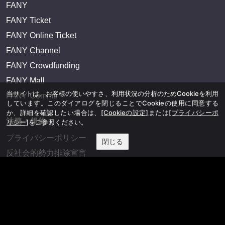
FANY
FANY Ticket
FANY Online Ticket
FANY Channel
FANY Crowdfunding
FANY Mall
当サイトは、お客様の使いやすさ、利用状況の分析のためCookieを利用
FANY Commu
しています。このダイアログを閉じることでCookieの使用に同意する
か、詳細を確認したい場合は、
[Cookieの設定]
または
[プライバシーポ
法務・規約
リシー]
をご参照ください。
プライバシーポリシー
閉じる
反社会的勢力排除宣言
会社情報
吉本興業株式会社
お問い合わせ