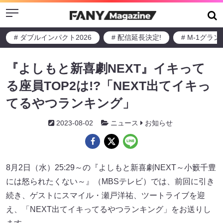
Menu
# ダブルインパクト2026
# 配信延長決定!
# M-1グラ
『よしもと新喜劇NEXT』イキって
る座員TOP2は!?「NEXT出てイキっ
てるやつランキング」
2023-08-02
ニュース
お知らせ
8月2日（水）25:29～の『よしもと新喜劇NEXT～小籔千豊
には怒られたくない～』（MBSテレビ）では、前回に引き
続き、ゲストにスマイル・瀬戸洋祐、ツートライブを迎
え、「NEXT出てイキってるやつランキング」をお送りし