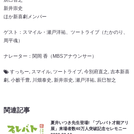
新井崇史
ほか新喜劇メンバー
ゲスト：スマイル・瀬戸洋祐、ツートライブ（たかのり、
周平魂）
ナレーター：関岡 香（MBSアナウンサー）
すっちー
,
スマイル
,
ツートライブ
,
今別府直之
,
吉本新喜
劇
,
小籔千豊
,
川畑泰史
,
新井崇史
,
瀬戸洋祐
,
辰巳智之
関連記事
夏井いつき先生登場! 「プレバト才能アリ
展」来場者数40万人突破記念セレモニー