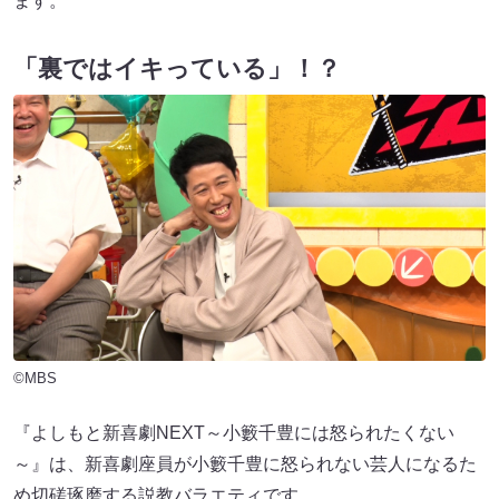
ます。
「裏ではイキっている」！？
©MBS
『よしもと新喜劇NEXT～小籔千豊には怒られたくない
～』は、新喜劇座員が小籔千豊に怒られない芸人になるた
め切磋琢磨する説教バラエティです。