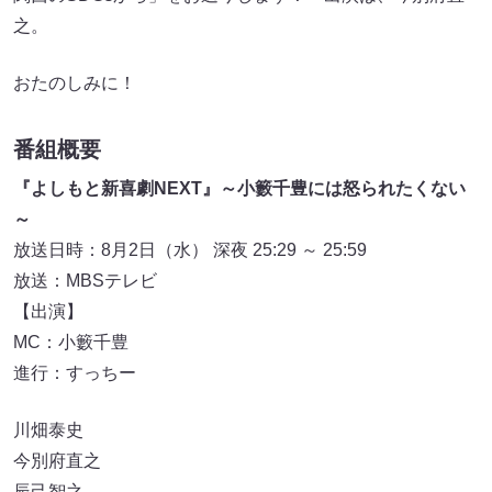
之。
おたのしみに！
番組概要
『よしもと新喜劇NEXT』～小籔千豊には怒られたくない
～
放送日時：8月2日（水） 深夜 25:29 ～ 25:59
放送：MBSテレビ
【出演】
MC：小籔千豊
進行：すっちー
川畑泰史
今別府直之
辰己智之