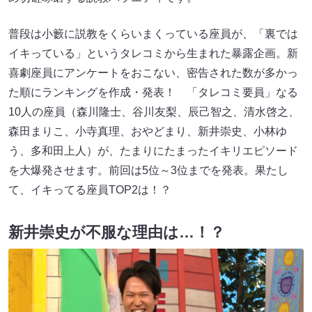
普段は小籔に説教をくらいまくっている座員が、「裏では
イキっている」というタレコミから生まれた暴露企画。新
喜劇座員にアンケートをおこない、密告された数が多かっ
た順にランキングを作成・発表！ 「タレコミ要員」なる
10人の座員（森川隆士、谷川友梨、辰己智之、清水啓之、
森田まりこ、小寺真理、おやどまり、新井崇史、小林ゆ
う、多和田上人）が、たまりにたまったイキリエピソード
を大爆発させます。前回は5位～3位までを発表。果たし
て、イキってる座員TOP2は！？
新井崇史が不服な理由は…！？