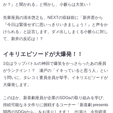
か？』と聞かれる」と明かし、小籔らは大笑い！
先輩座員の清水啓之も、NEXTの収録前に「新井君から
『今日は緊張せずに思いっきりいきましょう！』と声をか
けられる」と証言します。ダメ出ししまくる小籔らに対し
て、新井の反応は！？
イキリエピソードが大爆発！！
1位はラップバトルの神回で爆笑をかっさらったあの座員
がランクイン！？ 瀬戸の「イキっていると思う人」とい
う問いに、タレコミ要員全員が挙手。イキリエピソードが
大爆発します。
このほか、新喜劇座員が企業のSDGsの取り組みを学び、
持続可能なネタ作りに挑戦するコーナー「新喜劇 presents
関西のSDGsから」をお送りします！ 出演は、今別府直