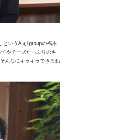
うAぇ! groupの福本
パ”やチーズたっぷりのキ
そんなにキラキラできるね