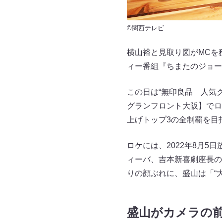
©関西テレビ
横山裕と見取り図がMCを
ィー番組『ちまたのジョー
この日は“無印良品 人気
グランフロント大阪】でロ
上げトップ3の全制覇を目
ロケには、2022年8月5
ィーバ、吉本新喜劇座長の
りの顔ぶれに、盛山は「“
盛山がカメラの