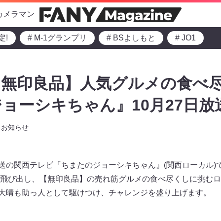
カメラマン
定!
# M-1グランプリ
# BSよしもと
# JO1
無印良品】人気グルメの食べ尽
ョーシキちゃん』10月27日放
お知らせ
0～放送の関西テレビ『ちまたのジョーシキちゃん』(関西ローカル
飛び出し、【無印良品】の売れ筋グルメの食べ尽くしに挑むロ
の福本大晴も助っ人として駆けつけ、チャレンジを盛り上げます。