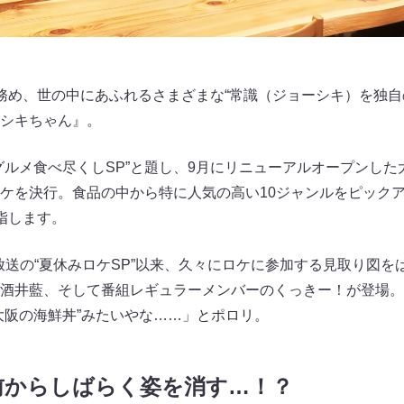
務め、世の中にあふれるさまざまな“常識（ジョーシキ）を独
シキちゃん』。
グルメ食べ尽くしSP”と題し、9月にリニューアルオープンし
ケを決行。食品の中から特に人気の高い10ジャンルをピック
指します。
日放送の“夏休みロケSP”以来、久々にロケに参加する見取り図
酒井藍、そして番組レギュラーメンバーのくっきー！が登場。
大阪の海鮮丼”みたいやな……」とポロリ。
前からしばらく姿を消す…！？