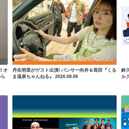
 オ
丹生明里がゲスト出演! パンサー向井＆長田『くる
鈴
わら
ま温泉ちゃんねる』
2026.08.06
ル