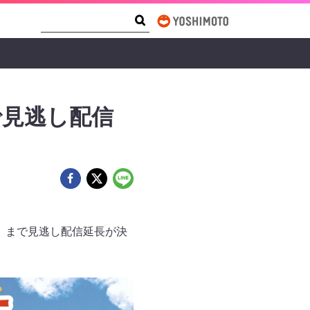
Search Form
Search
で見逃し配信
水）まで見逃し配信延長が決