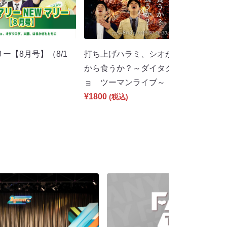
リー【8月号】（8/1
打ち上げハラミ、シオから食うか？タ
から食うか？～ダイタク×ダンビラムー
ョ ツーマンライブ～（8/3 19:30）
¥1800
(税込)