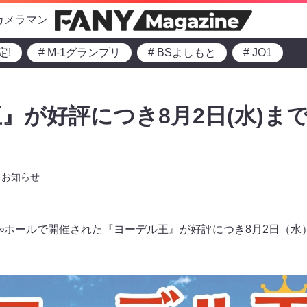
カメラマン
定!
# M-1グランプリ
# BSよしもと
# JO1
』が好評につき8月2日(水)ま
お知らせ
ト∞ホールで開催された『ヨーデル王』が好評につき8月2日（