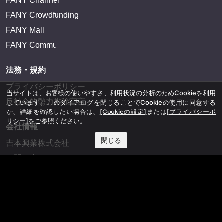
FANY Channel
FANY Crowdfunding
FANY Mall
FANY Commu
法務・規約
プライバシーポリシー
当サイトは、お客様の使いやすさ、利用状況の分析のためCookieを利用
反社会的勢力排除宣言
しています。このダイアログを閉じることでCookieの使用に同意する
か、詳細を確認したい場合は、
[Cookieの設定]
または
[プライバシーポ
リシー]
をご参照ください。
会社情報
閉じる
吉本興業株式会社
お問い合わせ
その他
よしもとニュースセンターアーカイブ