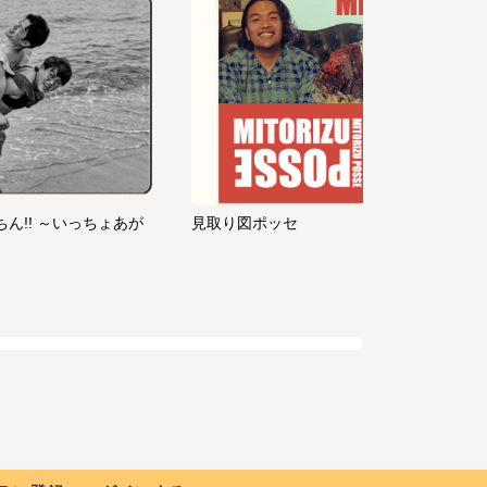
ちん!! ～いっちょあが
見取り図ポッセ