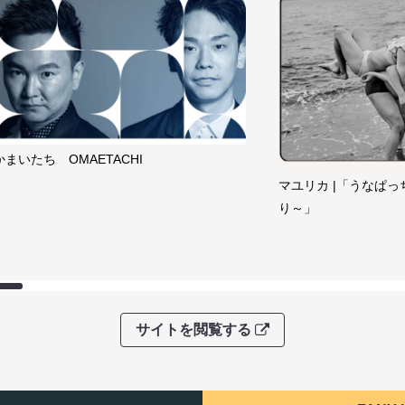
かまいたち OMAETACHI
マユリカ |「うなぱっ
り～」
サイトを閲覧する