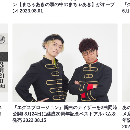
ン【まちゃあきの頭の中のまちゃあき】がオープ
『
ン!
2023.08.01
6
ス
『エグスプロージョン』新曲のティザーを2曲同時
あ
!
公開! 8月24日に結成20周年記念ベストアルバムを
メ
発売
2022.08.15
年
202