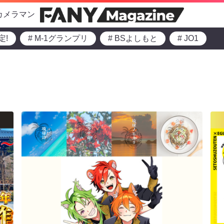
カメラマン
定!
# M-1グランプリ
# BSよしもと
# JO1