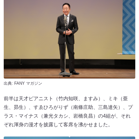
出典:
FANY マガジン
前半は天才ピアニスト（竹内知咲、ますみ）、ミキ（亜
生、昴生）、すゑひろがりず（南條庄助、三島達矢）、プ
ラス・マイナス（兼光タカシ、岩橋良昌）の4組が、それ
ぞれ渾身の漫才を披露して客席を沸かせました。