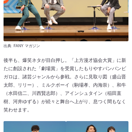
出典:
FANY マガジン
後半も、爆笑ネタが目白押し。「上方漫才協会大賞」に新
たに創設された「劇場賞」を受賞したもりやすバンバンビ
ガロは、諸芸ジャンルから参戦。さらに見取り図（盛山晋
太郎、リリー）、ミルクボーイ（駒場孝、内海崇）、和牛
（水田信二、川西賢志郎）、アインシュタイン（稲田直
樹、河井ゆずる）が続々と舞台へ上がり、息つく間もなく
笑わせます。