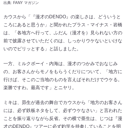
出典:
FANY マガジン
カウスから「『漫才のDENDO』の楽しさは、どういうと
ころにあると思うか」と聞かれたプラス・マイナス・岩橋
は、「各地方へ行って、ふだん（漫才を）見られない方の
前で披露させていただくのは、しっかりウケないといけな
いのでピリッとする」と話しました。
一方、ミルクボーイ・内海は、漫才のつかみでおなじみ
の、お客さんからモノをもらうくだりについて、「地方に
行けば、そこのご当地のものを言えばそれだけでウケる。
楽勝ですわ。最高です」とニヤリ。
ミキは、昴生が過去の舞台でカウスから「地方のお客さん
には、必ず鉄板ネタをして、必ずウケなさい」と言われた
ことを振り返りながら反省。その横で亜生は、じつは『漫
才のDENDO』ツアーに必ず釣竿を持参していることを明