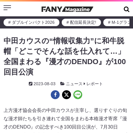
Menu
# ダブルインパクト2026
# 配信延長決定!
# M-1グラ
中田カウスの“情報収集力”に和牛脱
帽「どこでそんな話を仕入れて…」
全国まわる『漫才のDENDO』が100
回目公演
2023-08-03
ニュース
レポート
上方漫才協会会長の中田カウスが主宰し、選りすぐりの旬
な漫才師たちを引き連れて全国をまわる本格漫才寄席『漫
才のDENDO』の記念すべき100回目公演が、7月30日