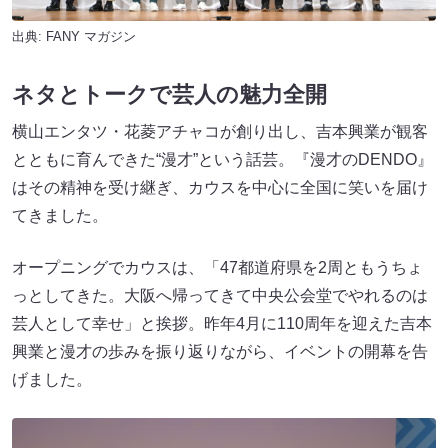
出典:
FANY マガジン
ネタとトークで芸人の魅力全開
横山エンタツ・花菱アチャコが創り出し、吉本興業が観客
とともに育んできた“漫才”という話芸。『漫才のDENDO』
はその精神を受け継ぎ、カウスを中心に全国に笑いを届け
てきました。
オープニングでカウスは、「47都道府県を2周ともうちょ
っとしてきた。大阪へ帰ってきて中央公会堂でやれるのは
芸人として幸せ」と挨拶。昨年4月に110周年を迎えた吉本
興業と漫才の歩みを振り返りながら、イベントの開幕を告
げました。