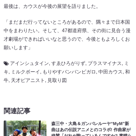
最後は、カウスが今後の展望を語りました。
「まだまだ行ってないところがあるので、隅々まで日本国
中をまわりたい。そして、47都道府県、その街に見合う漫
才劇場ができればいいなと思うので、今後ともよろしくお
願いします」
アインシュタイン
,
すゑひろがりず
,
プラスマイナス
,
ミ
キ
,
ミルクボーイ
,
もりやすバンバンビガロ
,
中田カウス
,
和
牛
,
天才ピアニスト
,
見取り図
関連記事
森三中・大島＆ガンバレルーヤ“MyM”新
曲はあの伝説アニメとのコラボ! 作曲家が
絶賛「だれが歌っているんですか? 素晴ら