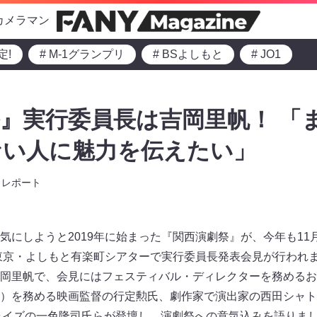
カメラマン
定!
# M-1グランプリ
# BSよしもと
# JO1
』実行委員長は吉岡里帆！ 「
ない人に魅力を伝えたい」
レポート
気にしようと2019年に始まった『関西演劇祭』が、今年も11
、東京・よしもと有楽町シアターで実行委員長発表会見が行われま
岡里帆で、会見にはフェスティバル・ディレクターを務めるお
）を務める映画監督の行定勲氏、劇作家で演出家の西田シャト
ライズの一色隆司氏らが登壇し、演劇祭への意気込みを語りま