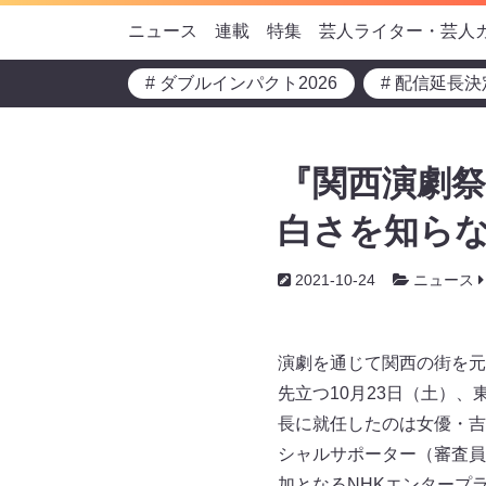
ニュース
連載
特集
芸人ライター・芸人
# ダブルインパクト2026
# 配信延長決
『関西演劇祭
白さを知ら
2021-10-24
ニュース
演劇を通じて関西の街を元
先立つ10月23日（土）
長に就任したのは女優・吉
シャルサポーター（審査員
加となるNHKエンタープ