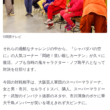
©関西テレビ
それらの過酷なチャレンジの中から、『シャバダバの空
に』の人気コーナー「悶絶！笑い殺しカーテン」が久々に
復活。ノブも当時の鬼キャラクター・ノブ島平八となって
対決を仕切ります。
今回の対戦相手は、大阪芸人軍団のスーパーマラドーナ、
女と男・市川、セルライトスパ、隣人。スーパーマラドー
ナ・武智のインパクト抜群のネタや、市川渾身のボケに華
大千鳥メンバーが笑いを堪えきれず大ピンチに。