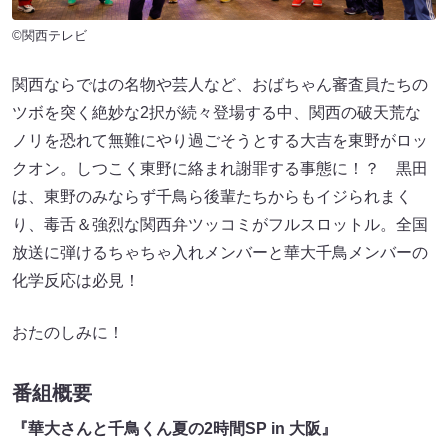
©関西テレビ
関西ならではの名物や芸人など、おばちゃん審査員たちの
ツボを突く絶妙な2択が続々登場する中、関西の破天荒な
ノリを恐れて無難にやり過ごそうとする大吉を東野がロッ
クオン。しつこく東野に絡まれ謝罪する事態に！？ 黒田
は、東野のみならず千鳥ら後輩たちからもイジられまく
り、毒舌＆強烈な関西弁ツッコミがフルスロットル。全国
放送に弾けるちゃちゃ入れメンバーと華大千鳥メンバーの
化学反応は必見！
おたのしみに！
番組概要
『華大さんと千鳥くん夏の2時間SP in 大阪』