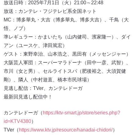
放送日時：2025年7月1日（火）21:00～22:48
放送：カンテレ・フジテレビ系全国ネット
MC：博多華丸・大吉（博多華丸、博多大吉）、千鳥（大
悟、ノブ）
準レギュラー：かまいたち（山内健司、濱家隆一）、ダイ
アン（ユースケ、津田篤宏）
ゲスト：東野幸治、山本浩之、黒田有（メッセンジャー）
大阪芸人軍団：スーパーマラドーナ（田中一彦、武智）、
市川（女と男）、セルライトスパ（肥後裕之、大須賀健
剛）、隣人（中村遊直、橋本市民球場）
見逃し配信：TVer、カンテレドーガ
最新回見逃し配信中！
カンテレドーガ（
https://ktv-smart.jp/store/series.php?
id=KTV4380
）
TVer（
https://www.ktv.jp/resource/hanadai-chidori/
）