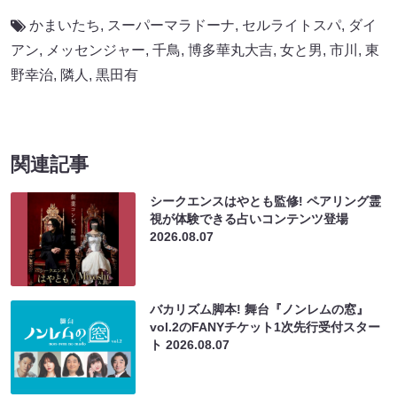
かまいたち
,
スーパーマラドーナ
,
セルライトスパ
,
ダイ
アン
,
メッセンジャー
,
千鳥
,
博多華丸大吉
,
女と男
,
市川
,
東
野幸治
,
隣人
,
黒田有
関連記事
シークエンスはやとも監修! ペアリング霊
視が体験できる占いコンテンツ登場
2026.08.07
バカリズム脚本! 舞台『ノンレムの窓』
vol.2のFANYチケット1次先行受付スター
ト
2026.08.07