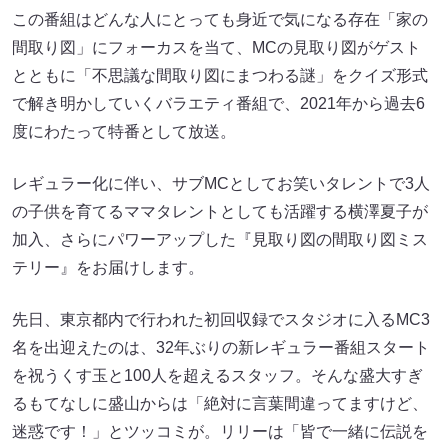
この番組はどんな人にとっても身近で気になる存在「家の
間取り図」にフォーカスを当て、MCの見取り図がゲスト
とともに「不思議な間取り図にまつわる謎」をクイズ形式
で解き明かしていくバラエティ番組で、2021年から過去6
度にわたって特番として放送。
レギュラー化に伴い、サブMCとしてお笑いタレントで3人
の子供を育てるママタレントとしても活躍する横澤夏子が
加入、さらにパワーアップした『見取り図の間取り図ミス
テリー』をお届けします。
先日、東京都内で行われた初回収録でスタジオに入るMC3
名を出迎えたのは、32年ぶりの新レギュラー番組スタート
を祝うくす玉と100人を超えるスタッフ。そんな盛大すぎ
るもてなしに盛山からは「絶対に言葉間違ってますけど、
迷惑です！」とツッコミが。リリーは「皆で一緒に伝説を