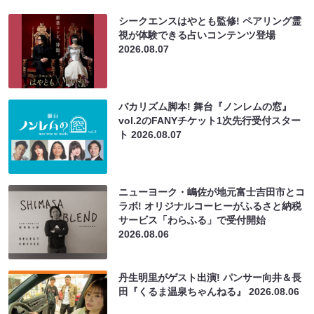
シークエンスはやとも監修! ペアリング霊
視が体験できる占いコンテンツ登場
2026.08.07
バカリズム脚本! 舞台『ノンレムの窓』
vol.2のFANYチケット1次先行受付スター
ト
2026.08.07
ニューヨーク・嶋佐が地元富士吉田市とコ
ラボ! オリジナルコーヒーがふるさと納税
サービス「わらふる」で受付開始
2026.08.06
丹生明里がゲスト出演! パンサー向井＆長
田『くるま温泉ちゃんねる』
2026.08.06