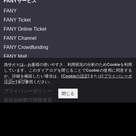
FANYサービス
FANY
FANY Ticket
FANY Online Ticket
FANY Channel
FANY Crowdfunding
FANY Mall
当サイトは、お客様の使いやすさ、利用状況の分析のためCookieを利用
FANY Commu
しています。このダイアログを閉じることでCookieの使用に同意する
か、詳細を確認したい場合は、
[Cookieの設定]
または
[プライバシーポ
法務・規約
リシー]
をご参照ください。
プライバシーポリシー
閉じる
反社会的勢力排除宣言
会社情報
吉本興業株式会社
お問い合わせ