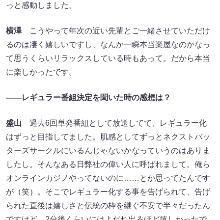
っと感動しました。
横澤
こうやって年次の近い先輩とご一緒させていただけ
るのは凄く嬉しいですし、なんか一瞬本当楽屋なのかなっ
て思うくらいリラックスしている時もあって。だから本当
に楽しかったです。
――レギュラー番組決定を聞いた時の感想は？
盛山
過去6回単発番組として放送してて、レギュラー化
はずっと目指してました。肌感としてずっとネクストバッ
ターズサークルにいるんじゃないかなっていうのはありま
したし。そんなある日弊社の偉い人に呼ばれまして。俺ら
オンラインカジノやってないのに……とか思ってたんです
が（笑）。そこでレギュラー化する事を告げられて、告げ
られた直後は嬉しさと伝統の枠を継ぐ不安で半々だったん
ですけど、2分後くらいにはよだれ出るほど嬉しかったで