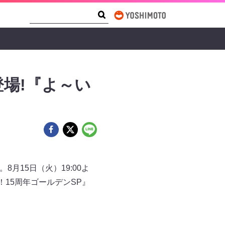
Search Form
Search
場!『よ～い
月15日（火）19:00よ
15周年ゴールデンSP』