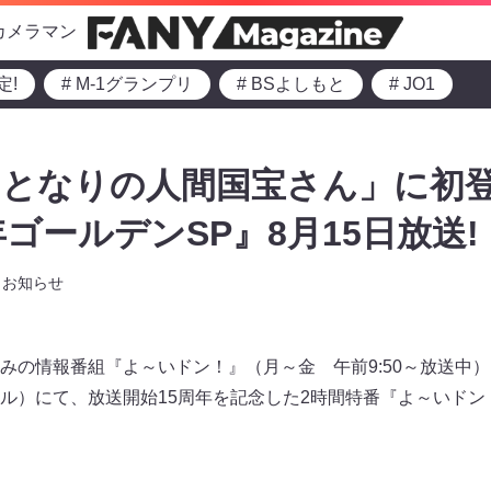
カメラマン
定!
# M-1グランプリ
# BSよしもと
# JO1
となりの人間国宝さん」に初登
ゴールデンSP』8月15日放送!
お知らせ
の情報番組『よ～いドン！』（月～金 午前9:50～放送中）。8
ル）にて、放送開始15周年を記念した2時間特番『よ～いドン！