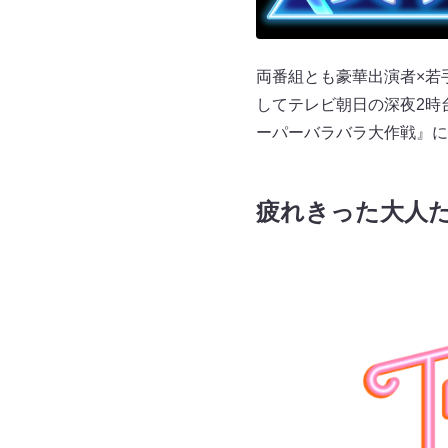
両番組とも豪華出演者×若
してテレビ朝日の深夜2時
ーパーバラバラ大作戦』に
疲れきった大人