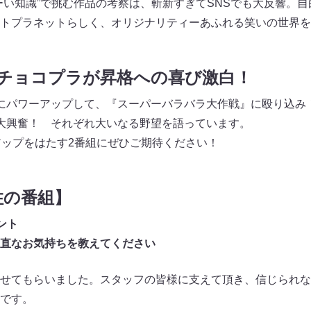
ーい知識”で挑む作品の考察は、斬新すぎてSNSでも大反響。
トプラネットらしく、オリジナリティーあふれる笑いの世界を
、チョコプラが昇格への喜び激白！
にパワーアップして、『スーパーバラバラ大作戦』に殴り込み
大興奮！ それぞれ大いなる野望を語っています。
アップをはたす2番組にぜひご期待ください！
住の番組】
ント
直なお気持ちを教えてください
せてもらいました。スタッフの皆様に支えて頂き、信じられな
です。