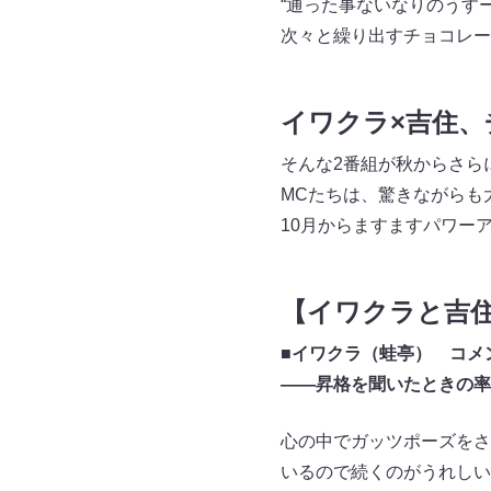
“通った事ないなりのうす
次々と繰り出すチョコレー
イワクラ×吉住
そんな2番組が秋からさら
MCたちは、驚きながらも
10月からますますパワー
【イワクラと吉
■
イワクラ（蛙亭） コメ
――昇格を聞いたときの率
心の中でガッツポーズをさ
いるので続くのがうれしい