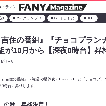
カメラマン
定!
# M-1グランプリ
# BSよしもと
# JO1
と吉住の番組』『チョコプラン
組が10月から【深夜0時台】昇格
お知らせ
クラと吉住の番組』（毎週火曜 深夜2:13～2:30）と『チョコプ
が深夜0時台に昇格します。
この秋、昇格決定！