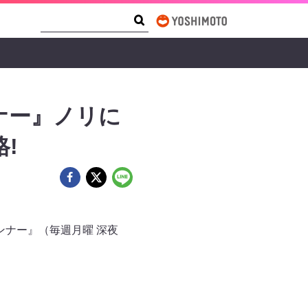
Search Form
Search
ナー』ノリに
!
ランナー』（毎週月曜 深夜