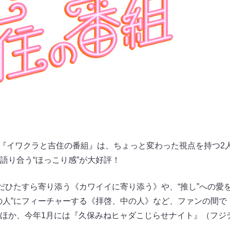
した『イワクラと吉住の番組』は、ちょっと変わった視点を持つ2
語り合う“ほっこり感”が大好評！
ただひたすら寄り添う《カワイイに寄り添う》や、“推し”への愛
の人”にフィーチャーする《拝啓、中の人》など、ファンの間で
ほか、今年1月には『久保みねヒャダこじらせナイト』（フジ
。