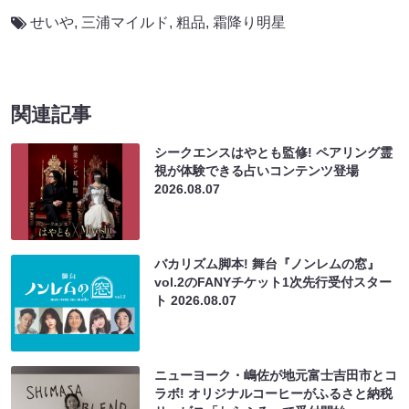
せいや
,
三浦マイルド
,
粗品
,
霜降り明星
関連記事
シークエンスはやとも監修! ペアリング霊
視が体験できる占いコンテンツ登場
2026.08.07
バカリズム脚本! 舞台『ノンレムの窓』
vol.2のFANYチケット1次先行受付スター
ト
2026.08.07
ニューヨーク・嶋佐が地元富士吉田市とコ
ラボ! オリジナルコーヒーがふるさと納税