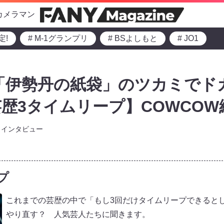
カメラマン
定!
# M-1グランプリ
# BSよしもと
# JO1
は「伊勢丹の紙袋」のツカミでド
歴3タイムリープ】COWCOW
インタビュー
プ
これまでの芸歴の中で「もし3回だけタイムリープできると
やり直す？ 人気芸人たちに聞きます。