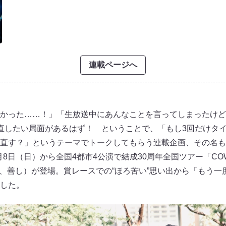
連載ページへ
かった……！」「生放送中にあんなことを言ってしまったけど
直したい局面があるはず！ ということで、「もし3回だけタ
直す？」というテーマでトークしてもらう連載企画、その名も
日（日）から全国4都市4公演で結成30周年全国ツアー「COWCOW
二、善し）が登場。賞レースでの“ほろ苦い”思い出から「もう
した。