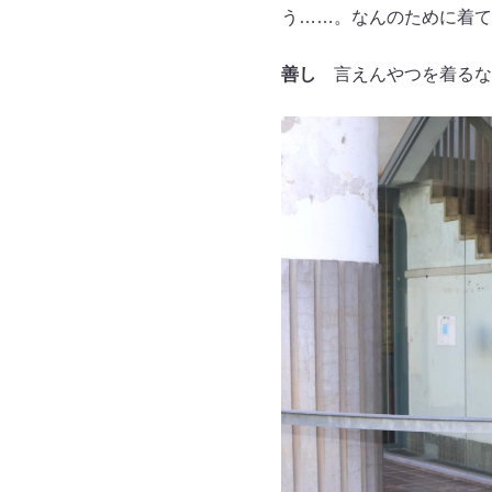
う……。なんのために着て
善し
言えんやつを着るな