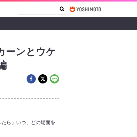
Search Form
Search
カーンとウケ
編
したら」いつ、どの場面を