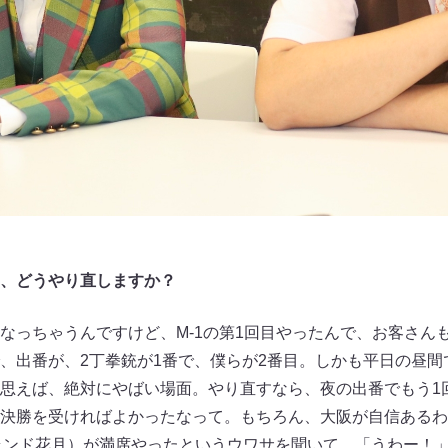
、どうやり直しますか？
っちゃうんですけど、M-1の第1回目やったんで、お客さん
、出番が、2丁拳銃が1番で、僕らが2番目。しかも平日の昼間
思えば、絶対にやばい場面。やり直すなら、夜の出番でもう1
決勝を受ければよかったなって。もちろん、大阪が自信あるわ
ランド花月）が満席やったというウワサを聞いて、「うわー！