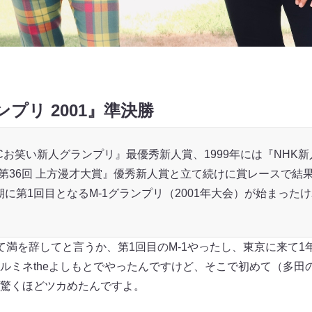
ンプリ 2001』準決勝
 ABCお笑い新人グランプリ』最優秀新人賞、1999年には『NHK
『第36回 上方漫才大賞』優秀新人賞と立て続けに賞レースで結
期に第1回目となるM-1グランプリ（2001年大会）が始まった
満を辞してと言うか、第1回目のM-1やったし、東京に来て1
ルミネtheよしもとでやったんですけど、そこで初めて（多田
驚くほどツカめたんですよ。