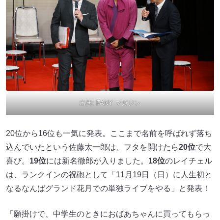
出典:
FANY マガジン
20位から16位も一気に発表。ここまで名前を呼ばれず落ち
込んでいたという佐藤太一郎は、フタを開けたら
20位
で大
喜び。
19位
には新名徹郎が入りました。
18位
のレイチェル
は、ランクインの祝砲として「11月19日（日）に人生初と
なるなんばグランド花月での単独ライブをやる」と発表！
「願掛けで、中学生のときにおばあちゃんに買ってもらっ