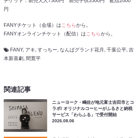
FANY
,
アキ
,
すっちー
,
なんばグランド花月
,
千葉公平
,
吉
本新喜劇
,
間寛平
関連記事
ニューヨーク・嶋佐が地元富士吉田市とコ
ラボ! オリジナルコーヒーがふるさと納税
サービス「わらふる」で受付開始
2026.08.06
丹生明里がゲスト出演! パンサー向井＆長
田『くるま温泉ちゃんねる』
2026.08.06
“エロ”と“怖い”が融合!? 3時のヒロイン・