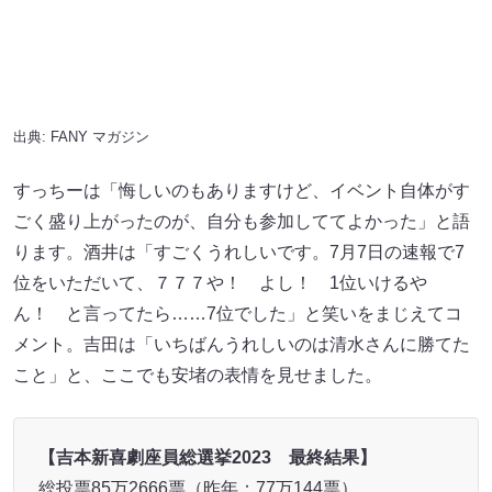
ん！ と言ってたら……7位でした」と笑いをまじえてコ
メント。吉田は「いちばんうれしいのは清水さんに勝てた
こと」と、ここでも安堵の表情を見せました。
【吉本新喜劇座員総選挙2023 最終結果】
総投票85万2666票（昨年：77万144票）
1位 アキ（50,002票）
2位 千葉公平（48,494票）
3位 すっちー（47,254票）
4位 山田花子（37,380票）
5位 島田珠代（35,668票）
6位 辻本茂雄（34,967票）
7位 酒井藍（34,798票）
8位 吉田裕（28,587票）
9位 清水けんじ（27,658票）