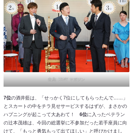
出典:
FANY マガジン
7
位
の酒井藍は、「せっかく7位にしてもらったんで……」
とスカートの中をチラ見せサービスするはずが、まさかの
ハプニングが起こって大あわて！
6位
に入ったベテラン
の辻本茂雄は、今回の総選挙に不参加だった若手座員に向
けて、「もっと勇気もって出てほしい」と呼びかけまし