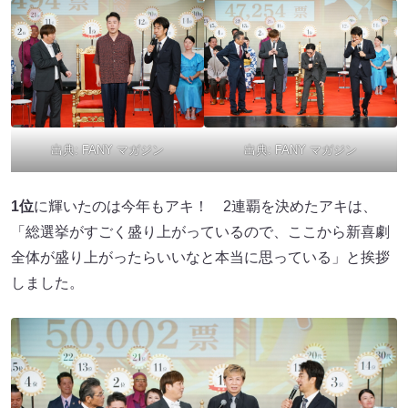
出典:
FANY マガジン
出典:
FANY マガジン
1位
に輝いたのは今年もアキ！ 2連覇を決めたアキは、
「総選挙がすごく盛り上がっているので、ここから新喜劇
全体が盛り上がったらいいなと本当に思っている」と挨拶
しました。