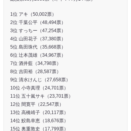
10位 小寺真理（24,701票）
11位 五十嵐サキ（23,701票）
12位 間寛平（22,547票）
13位 高橋靖子（20,117票）
14位 鮫島幸恵（18,676票）
15位 奥重敦史（17,799票）
16位 高井俊彦（15,272票）
17位 森田まりこ（14,375票）
18位 レイチェル（14,320票）
19位 新名徹郎（14,162票）
20位 佐藤太一郎（13,599票）
21位 森田展義（13,590票）
22位 西川忠志（13,578票）
23位 谷川友梨（13,553票）
24位 安尾信乃助（12,593票）
25位 松浦真也（12,482票）