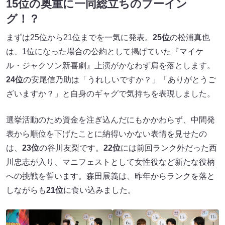
15位の奥重に一同総立ちのブーイン
グ！？
まずは25位から21位までを一気に発表。
25位
の松浦真也
は、1位になった場合の公約として掲げていた『マイケ
ル・ジャクソン新喜劇』上演がかなわず肩を落とします。
24位
の安尾信乃助は「うれしいですか？」「ありがとうご
ざいますか？」と自身のギャグで気持ちを表現しました。
選挙活動のため資金を注ぎ込んだにもかかわらず、中間発
表から順位を下げたことに納得いかない表情を見せたの
は、
23位
の谷川友梨です。
22位
には前回ランク外だった西
川忠志が入り、マニフェストとして女性役など新たな役柄
への挑戦を誓います。森田展義は、昨年からランクを落と
しながらも
21位
に食い込みました。