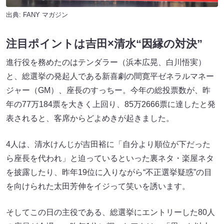
出典:
FANY マガジン
注目ポイントは吉田×清水“因縁の対決”
進行役を務めたのはテンダラー（浜本広晃、白川悟実）
と、総選挙の発起人である新喜劇の間寛平ゼネラルマネー
ジャー（GM）、座長のすっちー。今年の総投票数が、昨
年の77万184票を大きく上回り、85万2666票に達したと発
表されると、客席からどよめきが起きました。
4人は、清水けんじが吉田裕に「自分より順位が下だった
ら座長を代われ」と迫っているといった裏ネタ・楽屋ネタ
を披露したり、昨年19位に入りながら“不正選挙疑惑”の目
を向けられた太田芳伸をイジって笑いを誘います。
そしてこの日の主役である、総選挙にエントリーした80人