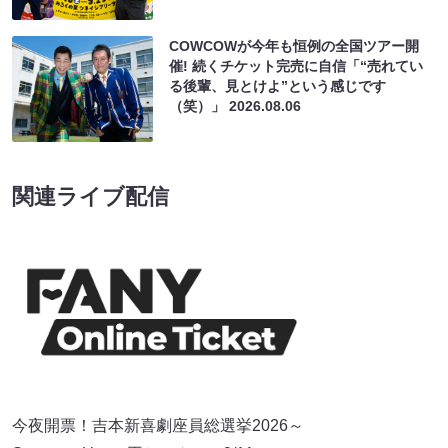
関連ライブ配信
今夜開票！吉本新喜劇座員総選挙2026～
Supported by 一平ちゃん～（9/11
19:30）
¥1500
(税込)