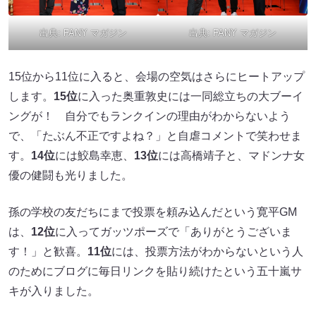
出典:
FANY マガジン
出典:
FANY マガジン
15位から11位に入ると、会場の空気はさらにヒートアップ
します。
15位
に入った奥重敦史には一同総立ちの大ブーイ
ングが！ 自分でもランクインの理由がわからないよう
で、「たぶん不正ですよね？」と自虐コメントで笑わせま
す。
14位
には鮫島幸恵、
13位
には高橋靖子と、マドンナ女
優の健闘も光りました。
孫の学校の友だちにまで投票を頼み込んだという寛平GM
は、
12位
に入ってガッツポーズで「ありがとうございま
す！」と歓喜。
11位
には、投票方法がわからないという人
のためにブログに毎日リンクを貼り続けたという五十嵐サ
キが入りました。