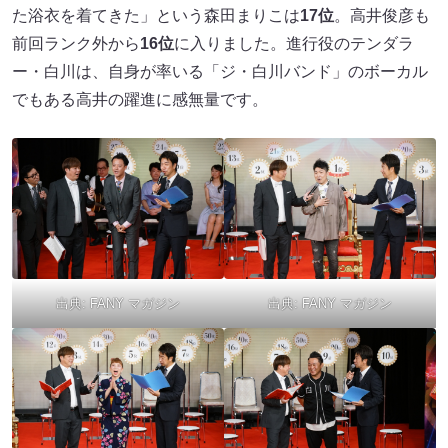
た浴衣を着てきた」という森田まりこは
17位
。高井俊彦も
前回ランク外から
16位
に入りました。進行役のテンダラ
ー・白川は、自身が率いる「ジ・白川バンド」のボーカル
でもある高井の躍進に感無量です。
出典:
FANY マガジン
出典:
FANY マガジン