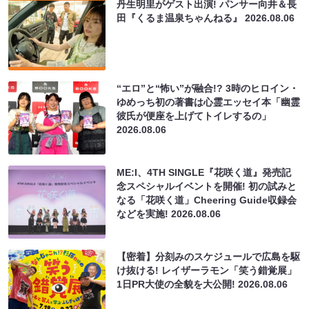
ゆめっち初の著書は心霊エッセイ本「幽霊
彼氏が便座を上げてトイレするの」
2026.08.06
ME:I、4TH SINGLE『花咲く道』発売記
念スペシャルイベントを開催! 初の試みと
なる「花咲く道」Cheering Guide収録会
などを実施!
2026.08.06
【密着】分刻みのスケジュールで広島を駆
け抜ける! レイザーラモン「笑う錯覚展」
1日PR大使の全貌を大公開!
2026.08.06
COWCOWが今年も恒例の全国ツアー開
催! 続くチケット完売に自信「“売れてい
る後輩、見とけよ”という感じです
（笑）」
2026.08.06