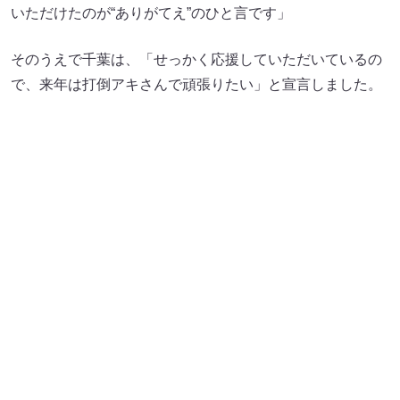
出典:
FANY マガジン
すっちーは「悔しいのもありますけど、イベント自体がす
ごく盛り上がったのが、自分も参加しててよかった」と語
ります。酒井は「すごくうれしいです。7月7日の速報で7
位をいただいて、７７７や！ よし！ 1位いけるや