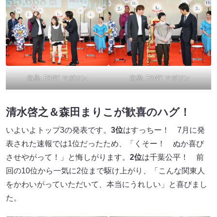
出典:
FANY マガジン
出典:
FANY マガジン
清水啓之＆森田まりこが歓喜のハグ！
いよいよトップ3の発表です。
3位
はすっちー！ 7月に発
表された速報では1位だったため、「くそー！ ぬか喜び
させやがって！」と悔しがります。
2位
は千葉公平！ 前
回の10位から一気に2位まで駆け上がり、「こんな関東人
をかわいがっていただいて、本当にうれしい」と喜びまし
た。