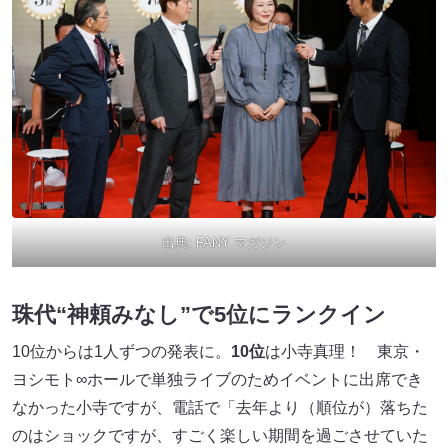
出典:
FANY マガジン
珠代“神頼みなし”で5位にランクイン
10位からは1人ずつの発表に。
10位
は小寺真理！ 東京・
ヨシモト∞ホールで単独ライブのためイベントに出席でき
なかった小寺ですが、電話で「去年より（順位が）落ちた
のはショックですが、すごく楽しい期間を過ごさせていた