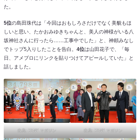
た。
5位
の島田珠代は「今回はおもしろさだけでなく美貌もほ
しいと思い、たかおみゆきちゃんと、美人の神様がいる八
坂神社さんに行ったら……工事中でした」と、神頼みなし
でトップ5入りしたことを告白。
4位
は山田花子で、「毎
日、アメブロにリンクを貼りつけてアピールしていた」と
話しました。
出典:
FANY マガジン
出典:
FANY マガジン