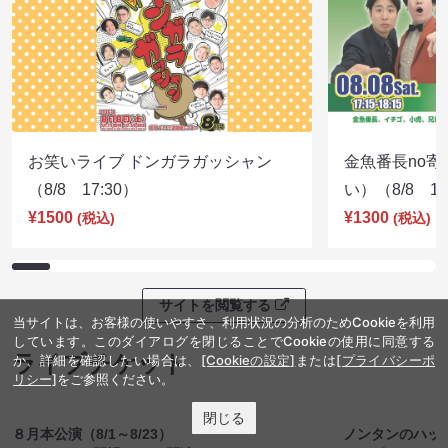
お笑いライブ ドンガラガッシャン
金魚番長no
（8/8 17:30）
い）（8/8 17
¥1500
¥1300
(税込)
(税込)
当サイトは、お客様の使いやすさ、利用状況の分析のためCookieを利用
サイトを閲覧する
しています。このダイアログを閉じることでCookieの使用に同意する
か、詳細を確認したい場合は、
[Cookieの設定]
または
[プライバシーポ
ライブチケット
リシー]
をご参照ください。
閉じる