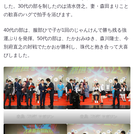
した。30代の部を制したのは清水啓之。妻・森田まりこと
の歓喜のハグで拍手を浴びます。
40代の部は、服部ひで子が1回のじゃんけんで勝ち残る強
運ぶりを発揮。50代の部は、たかおみゆき、森川隆士、今
別府直之の対戦でたかおが勝利し、珠代と抱き合って大喜
びしました。
出典:
FANY マガジン
出典:
FANY マガジン