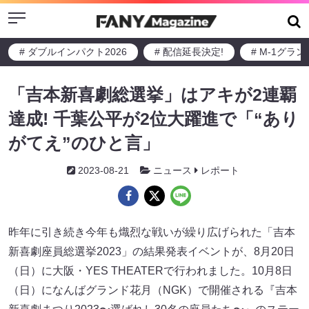
Menu
# ダブルインパクト2026
# 配信延長決定!
# M-1グラ
「吉本新喜劇総選挙」はアキが2連覇
達成! 千葉公平が2位大躍進で「“あり
がてえ”のひと言」
2023-08-21
ニュース
レポート
昨年に引き続き今年も熾烈な戦いが繰り広げられた「吉本
新喜劇座員総選挙2023」の結果発表イベントが、8月20日
（日）に大阪・YES THEATERで行われました。10月8日
（日）になんばグランド花月（NGK）で開催される『吉本