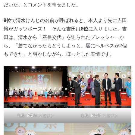
だいた」とコメントを寄せました。
9位
で清水けんじの名前が呼ばれると、本人より先に吉田
裕がガッツポーズ！ そんな吉田は
8位
に入りました。吉
田は、清水から「座長交代」を迫られたプレッシャーか
ら、「勝てなかったらどうしようと、唇にヘルペスが2個
もできた」と明かしながら、ほっとした表情です。
出典:
FANY マガジン
出典:
FANY マガジン