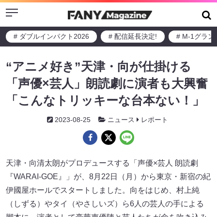
Menu
# ダブルインパクト2026
# 配信延長決定!
# M-1グラ
“アニメ好き”天津・向が仕掛ける
「声優×芸人」朗読劇に演者も大興奮
「こんなトリッキーな台本ない！」
2023-08-25
ニュース
レポート
天津・向清太朗がプロデュースする「声優×芸人 朗読劇
『WARAI-GOE』」が、8月22日（月）から東京・新宿の紀
伊國屋ホールでスタートしました。向をはじめ、村上純
（しずる）やタイ（やさしいズ）ら6人の芸人の手による