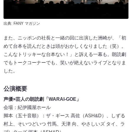
出典:
FANY マガジン
また、ニッポンの社長と一緒の回に出演した洲崎​が、「初
めて台本を読んだときは頭がおかしくなりました（笑）。
こんなトリッキーな台本ない！」と訴える一幕も。朗読劇
でもトークコーナーでも、笑いが絶えないライブとなりま
した。
公演概要
声優×芸人の朗読劇「WARAI-GOE」
会場：紀伊國屋ホール
脚本（五十音順）：ザ・ギース 高佐（ASH&D）、しずる
村上、そいつどいつ 竹馬、天津 向、やさしいズ タイ、ラ