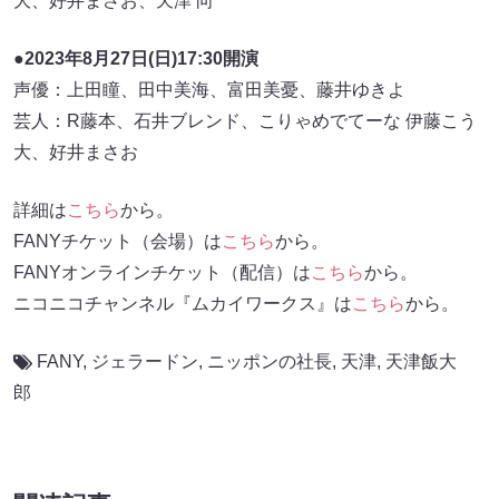
大、好井まさお、天津 向
●2023年8月27日(日)17:30開演
声優：上田瞳、田中美海、富田美憂、藤井ゆきよ
芸人：R藤本、石井ブレンド、こりゃめでてーな 伊藤こう
大、好井まさお
詳細は
こちら
から。
FANYチケット（会場）は
こちら
から。
FANYオンラインチケット（配信）は
こちら
から。
ニコニコチャンネル『ムカイワークス』は
こちら
から。
FANY
,
ジェラードン
,
ニッポンの社長
,
天津
,
天津飯大
郎