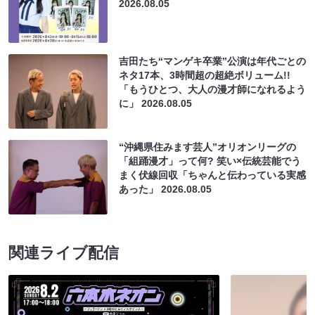
2026.08.05
吉田たち“マンゲキ卒業”公演は年代ごとの
ネタ17本、3時間超の超絶ボリューム!!
「もうひとつ、大人の漫才師になれるよう
に」
2026.08.05
“沖縄県住みます芸人”オリオンリーグの
「組踊漫才」って何? 笑い×伝統芸能でう
まく伏線回収「ちゃんと伝わっている実感
あった」
2026.08.05
関連ライブ配信