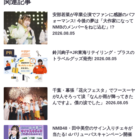
関連記事
安部若菜が卒業公演でファンに感謝のパフ
ォーマンス! 今後の夢は「大作家になって
NMBのメンバーをねじ込む」!?
2026.08.05
鈴川絢子×JR東海リテイリング・プラスの
PR
トラベルグッズ発売!
2026.08.05
千葉・幕張「花火フェスタ」でフースーヤ
が2人そろって涙「なんか雨が降ってきた
んですよ。僕の涙でした」
2026.08.05
NMB48・田中美空のサイン入りチェキが
当たる! dバリューパスキャンペーン開催