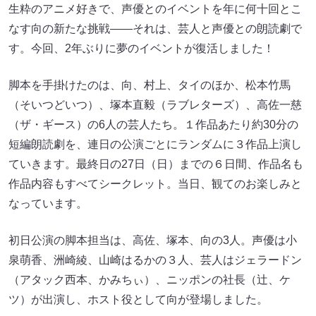
生粋のアニメ好きで、声優とのイベントを年に何十回とこ
なす向の新たな挑戦――それは、芸人と声優との朗読劇で
す。今回、2年ぶりに夢のイベントが復活しました！
脚本を手掛けたのは、向、村上、タイのほか、松本竹馬
（そいつどいつ）、塚本直毅（ラブレターズ）、高佐一慈
（ザ・ギース）の6人の芸人たち。１作品あたり約30分の
短編朗読劇を、連日の公演ごとにランダムに３作品上演し
ていきます。最終日の27日（日）までの６日間、作品名も
作品内容もすべてシークレット。当日、観てのお楽しみと
なっています。
初日公演の脚本担当は、高佐、塚本、向の3人。声優は小
泉萌香、洲崎綾、山崎はるかの３人、芸人はジェラードン
（アタック西本、かみちぃ）、ニッポンの社長（辻、ケ
ツ）が出演し、ホスト役として向が登場しました。