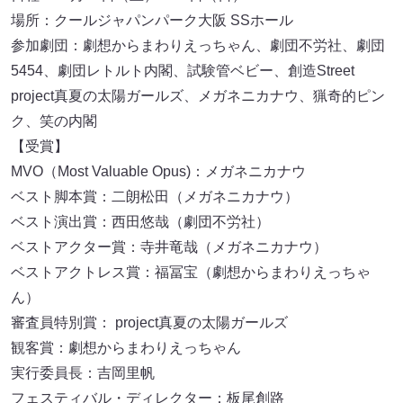
場所：クールジャパンパーク大阪 SSホール
参加劇団：劇想からまわりえっちゃん、劇団不労社、劇団
5454、劇団レトルト内閣、試験管ベビー、創造Street
project真夏の太陽ガールズ、メガネニカナウ、猟奇的ピン
ク、笑の内閣
【受賞】
MVO（Most Valuable Opus)：メガネニカナウ
ベスト脚本賞：二朗松田（メガネニカナウ）
ベスト演出賞：西田悠哉（劇団不労社）
ベストアクター賞：寺井竜哉（メガネニカナウ）
ベストアクトレス賞：福冨宝（劇想からまわりえっちゃ
ん）
審査員特別賞： project真夏の太陽ガールズ
観客賞：劇想からまわりえっちゃん
実行委員長：吉岡里帆
フェスティバル・ディレクター：板尾創路