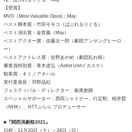
【受賞】
MVO（Most Valuable Opus)：May
ベスト脚本賞：竹田モモコ（ばぶれるりぐる）
ベスト演出賞：金哲義（May）
ベストアクター賞：佐藤太一郎（劇団アンサングヒーロ
ー）
ベストアクトレス賞：佐野あやめ（劇団乱れ桜）
審査員特別賞：青木道弘（Aetist Unitイカスケ）
観客賞：キミノアオハル
実行委員長：羽野晶紀
フェスティバル・ディレクター：板尾創路
スペシャルサポーター：西田シャトナー、行定勲、桜井賢
（NHK）、NTTぷらら プロデューサー
■『関西演劇祭2021』
日程：11月20日（土）～28日（日）