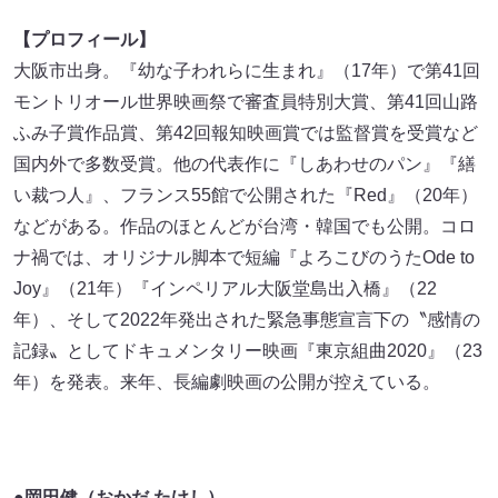
【プロフィール】
大阪市出身。『幼な子われらに生まれ』（17年）で第41回
モントリオール世界映画祭で審査員特別大賞、第41回山路
ふみ子賞作品賞、第42回報知映画賞では監督賞を受賞など
国内外で多数受賞。他の代表作に『しあわせのパン』『繕
い裁つ人』、フランス55館で公開された『Red』（20年）
などがある。作品のほとんどが台湾・韓国でも公開。コロ
ナ禍では、オリジナル脚本で短編『よろこびのうたOde to
Joy』（21年）『インペリアル大阪堂島出入橋』（22
年）、そして2022年発出された緊急事態宣言下の〝感情の
記録〟としてドキュメンタリー映画『東京組曲2020』（23
年）を発表。来年、長編劇映画の公開が控えている。
●岡田健（おかだ たけし）