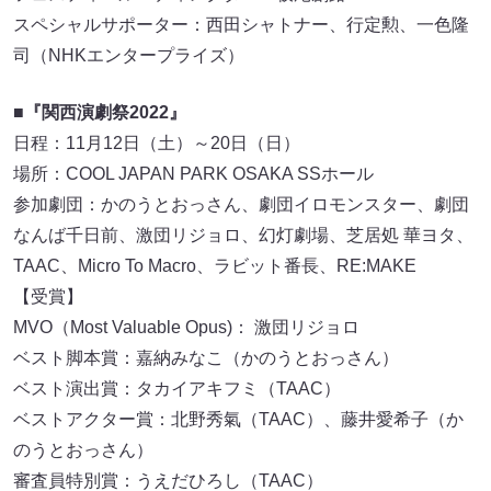
スペシャルサポーター：西田シャトナー、行定勲、一色隆
司（NHKエンタープライズ）
■
『関西演劇祭2022』
日程：11月12日（土）～20日（日）
場所：COOL JAPAN PARK OSAKA SSホール
参加劇団：かのうとおっさん、劇団イロモンスター、劇団
なんば千日前、激団リジョロ、幻灯劇場、芝居処 華ヨタ、
TAAC、Micro To Macro、ラビット番長、RE:MAKE
【受賞】
MVO（Most Valuable Opus)： 激団リジョロ
ベスト脚本賞：嘉納みなこ（かのうとおっさん）
ベスト演出賞：タカイアキフミ（TAAC）
ベストアクター賞：北野秀氣（TAAC）、藤井愛希子（か
のうとおっさん）
審査員特別賞：うえだひろし（TAAC）