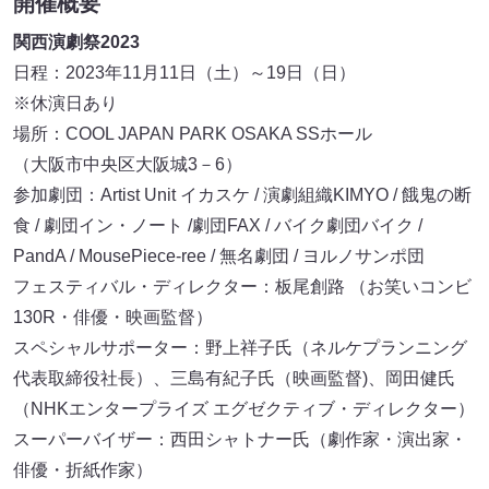
開催概要
関西演劇祭2023
日程：2023年11月11日（土）～19日（日）
※休演日あり
場所：COOL JAPAN PARK OSAKA SSホール
（大阪市中央区大阪城3－6）
参加劇団：Artist Unit イカスケ / 演劇組織KIMYO / 餓鬼の断
食 / 劇団イン・ノート /劇団FAX / バイク劇団バイク /
PandA / MousePiece-ree / 無名劇団 / ヨルノサンポ団
フェスティバル・ディレクター：板尾創路 （お笑いコンビ
130R・俳優・映画監督）
スペシャルサポーター：野上祥子氏（ネルケプランニング
代表取締役社長）、三島有紀子氏（映画監督)、岡田健氏
（NHKエンタープライズ エグゼクティブ・ディレクター）
スーパーバイザー：西田シャトナー氏（劇作家・演出家・
俳優・折紙作家）