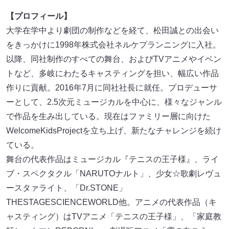
【プロフィール】
大学在学中より劇団の制作などを経て、松田誠との出会い
をきっかけに1998年株式会社ネルケプランニングに入社。
以降、同社制作のすべての舞台、およびTVアニメやイベン
トなど、多岐にわたるキャスティングを担い、幅広い作品
作りに貢献。2016年7月に同社社長に就任。プロデューサ
ーとして、2.5次元ミュージカルを中心に、様々なジャンル
で作品を生み出している。現在はファミリー層に向けた
WelcomeKidsProjectを立ち上げ、新たなチャレンジを続け
ている。
舞台の代表作品はミュージカル『テニスの王子様』、ライ
ブ・スペクタクル「NARUTOナルト」、少女☆歌劇レヴュ
ースタァライト、「Dr.STONE」
THESTAGESCIENCEWORLD他。アニメの代表作品（キ
ャスティング）はTVアニメ「テニスの王子様」、「家庭教