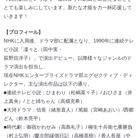
とても楽しみにしています。新たな才能を力一杯応援して
いきます！
【プロフィール】
NHKに入局後、ドラマ部に配属となり、1990年に連続テレ
ビ小説「凜々と（田中実・
荻野目洋子）」で演出デビュー。以降様々なジャンルのド
ラマ演出を担当し、
現在NHKエンタープライズドラマ部エグゼクティブ・ディ
レクター。主な演出作品は以下の通り。
■連続テレビ小説：ひまわり（松嶋菜々子）/ おひさま（井
上真央）/ とと姉ちゃん（高畑充希）
■大河ドラマ：信長（緒形直人）/ 篤姫（宮崎あおい）/西郷
どん（鈴木亮平）
■時代劇：御宿かわせみ（高島礼子）/ 柳生十兵衛七番勝負
（村上弘明）/慶次郎縁側日記（高橋英樹）/ 善人長屋（中