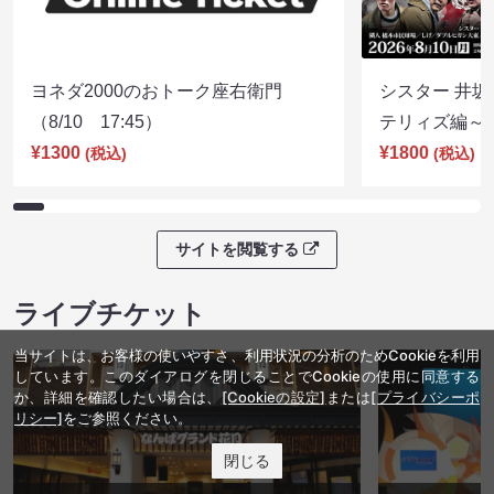
ヨネダ2000のおトーク座右衛門
シスター 井坂
（8/10 17:45）
テリィズ編～（8
¥1300
¥1800
(税込)
(税込)
サイトを閲覧する
ライブチケット
当サイトは、お客様の使いやすさ、利用状況の分析のためCookieを利用
しています。このダイアログを閉じることでCookieの使用に同意する
か、詳細を確認したい場合は、
[Cookieの設定]
または
[プライバシーポ
リシー]
をご参照ください。
閉じる