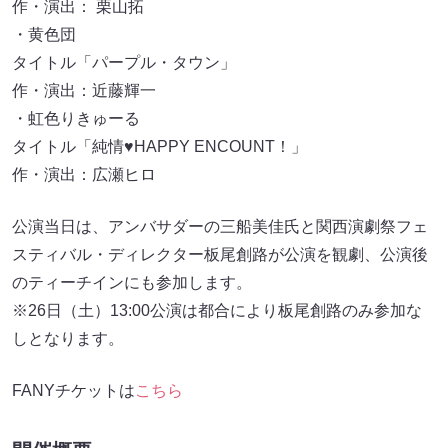
作・演出： 栗山拓
・黄色団
タイトル「パープル・タウン」
作・演出：近藤輝一
・虹色りきゅーる
タイトル「純情♥HAPPY ENCOUNT！」
作・演出：広瀬ヒロ
公演当日は、アンバサダーの三船美佳氏と関西演劇祭フェ
スティバル・ディレクター板尾創路が公演を観劇、公演後
のティーチインにも参加します。
※26日（土）13:00公演は都合により板尾創路のみ参加な
しとなります。
FANYチケットは
こちら