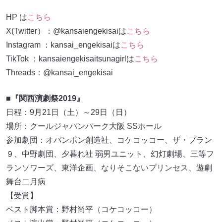
HP は
こちら
X(Twitter）：@kansaiengekisaiは
こちら
Instagram ：kansai_engekisaiは
こちら
TikTok ：kansaiengekisaitsunagirlは
こちら
Threads：@kansai_engekisai
■『関西演劇祭2019』
日程：9月21日（土）～29日（日）
場所：クールジャパンパーク大阪 SSホール
参加劇団：オパンポン創造社、コケコッコー、ザ・プラン
９、中野劇団、夕暮れ社 弱男ユニット、幻灯劇場、三等フ
ランソワーズ、東洋企画、なりそこないプリンセス、遊劇
舞台二月病
【受賞】
ベスト脚本賞：野村尚平（コケコッコー）