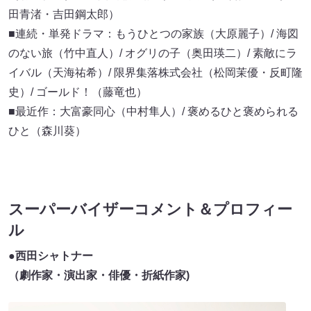
田青渚・吉田鋼太郎）
■連続・単発ドラマ：もうひとつの家族（大原麗子）/ 海図
のない旅（竹中直人）/ オグリの子（奥田瑛二）/ 素敵にラ
イバル（天海祐希）/ 限界集落株式会社（松岡茉優・反町隆
史）/ ゴールド！（藤竜也）
■最近作：大富豪同心（中村隼人）/ 褒めるひと褒められる
ひと（森川葵）
スーパーバイザーコメント＆プロフィー
ル
●西田シャトナー
（劇作家・演出家・俳優・折紙作家)