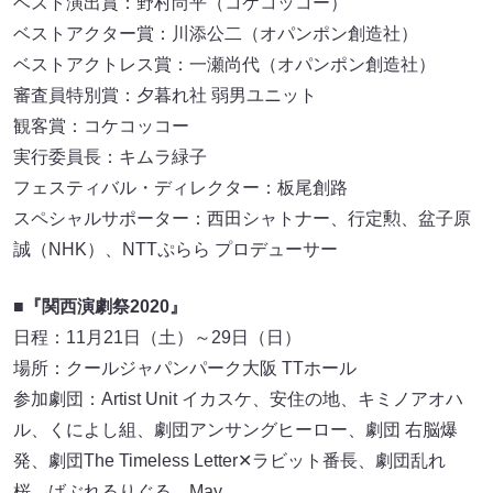
ベスト演出賞：野村尚平（コケコッコー）
ベストアクター賞：川添公二（オパンポン創造社）
ベストアクトレス賞：一瀬尚代（オパンポン創造社）
審査員特別賞：夕暮れ社 弱男ユニット
観客賞：コケコッコー
実行委員長：キムラ緑子
フェスティバル・ディレクター：板尾創路
スペシャルサポーター：西田シャトナー、行定勲、盆子原
誠（NHK）、NTTぷらら プロデューサー
■『関西演劇祭2020』
日程：11月21日（土）～29日（日）
場所：クールジャパンパーク大阪 TTホール
参加劇団：Artist Unit イカスケ、安住の地、キミノアオハ
ル、くによし組、劇団アンサングヒーロー、劇団 右脳爆
発、劇団The Timeless Letter✕ラビット番長、劇団乱れ
桜、ばぶれるりぐる、May