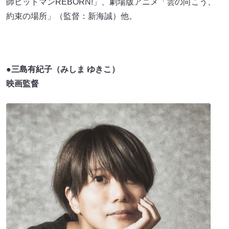
師ヒットマンREBORN!」、劇場版アニメ「雲の向こう、
約束の場所」（監督：新海誠）他。
●
三島有紀子（みしま ゆきこ）
映画監督