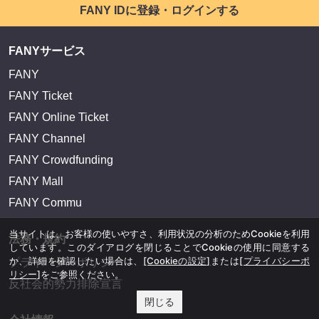
FANY IDに登録・ログインする
FANYサービス
FANY
FANY Ticket
FANY Online Ticket
FANY Channel
FANY Crowdfunding
FANY Mall
FANY Commu
当サイトは、お客様の使いやすさ、利用状況の分析のためCookieを利用
法務・規約
しています。このダイアログを閉じることでCookieの使用に同意する
か、詳細を確認したい場合は、
[Cookieの設定]
または
[プライバシーポ
プライバシーポリシー
リシー]
をご参照ください。
反社会的勢力排除宣言
閉じる