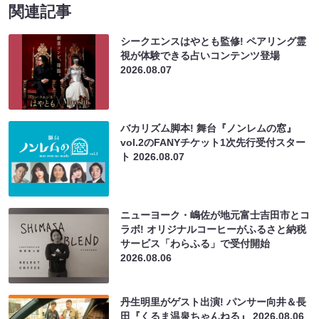
関連記事
シークエンスはやとも監修! ペアリング霊
視が体験できる占いコンテンツ登場
2026.08.07
バカリズム脚本! 舞台『ノンレムの窓』
vol.2のFANYチケット1次先行受付スター
ト
2026.08.07
ニューヨーク・嶋佐が地元富士吉田市とコ
ラボ! オリジナルコーヒーがふるさと納税
サービス「わらふる」で受付開始
2026.08.06
丹生明里がゲスト出演! パンサー向井＆長
田『くるま温泉ちゃんねる』
2026.08.06