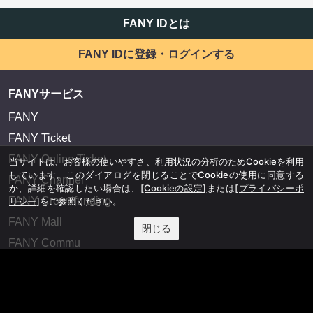
FANY IDとは
FANY IDに登録・ログインする
FANYサービス
FANY
FANY Ticket
FANY Online Ticket
当サイトは、お客様の使いやすさ、利用状況の分析のためCookieを利用
しています。このダイアログを閉じることでCookieの使用に同意する
FANY Channel
か、詳細を確認したい場合は、
[Cookieの設定]
または
[プライバシーポ
FANY Crowdfunding
リシー]
をご参照ください。
FANY Mall
閉じる
FANY Commu
法務・規約
プライバシーポリシー