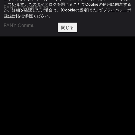
しています。このダイアログを閉じることでCookieの使用に同意する
FANY Crowdfunding
か、詳細を確認したい場合は、
[Cookieの設定]
または
[プライバシーポ
リシー]
をご参照ください。
FANY Mall
FANY Commu
閉じる
法務・規約
プライバシーポリシー
反社会的勢力排除宣言
会社情報
吉本興業株式会社
お問い合わせ
その他
よしもとニュースセンターアーカイブ