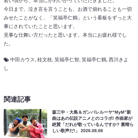
若い頃から、本当にかわいがっていただきました。
今日まで、泣き言を言うことも、お酒で崩れることも一切
みせたことがなく、「笑福亭仁鶴」という看板をずっと大
事にされていたことと思います。
見事な仕舞い方だったと思います。本当にお疲れ様でし
た。
中田カウス
,
桂文枝
,
笑福亭仁智
,
笑福亭仁鶴
,
西川きよ
し
関連記事
森三中・大島＆ガンバレルーヤ“MyM”新
曲はあの伝説アニメとのコラボ! 作曲家が
絶賛「だれが歌っているんですか? 素晴ら
しい歌声だ!」
2026.08.08