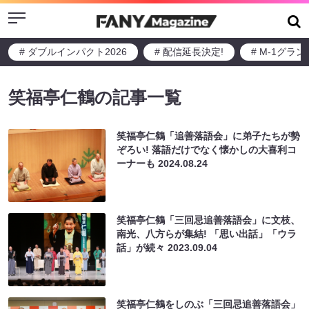
Menu
# ダブルインパクト2026
# 配信延長決定!
# M-1グラ
笑福亭仁鶴の記事一覧
笑福亭仁鶴「追善落語会」に弟子たちが勢
ぞろい! 落語だけでなく懐かしの大喜利コ
ーナーも
2024.08.24
笑福亭仁鶴「三回忌追善落語会」に文枝、
南光、八方らが集結! 「思い出話」「ウラ
話」が続々
2023.09.04
笑福亭仁鶴をしのぶ「三回忌追善落語会」