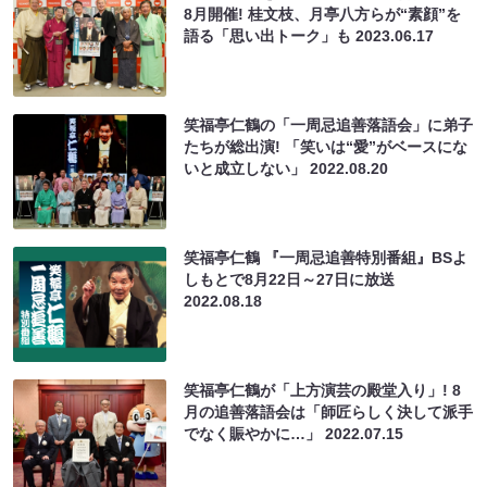
8月開催! 桂文枝、月亭八方らが“素顔”を
語る「思い出トーク」も
2023.06.17
笑福亭仁鶴の「一周忌追善落語会」に弟子
たちが総出演! 「笑いは“愛”がベースにな
いと成立しない」
2022.08.20
笑福亭仁鶴 『一周忌追善特別番組』BSよ
しもとで8月22日～27日に放送
2022.08.18
笑福亭仁鶴が「上方演芸の殿堂入り」! 8
月の追善落語会は「師匠らしく決して派手
でなく賑やかに…」
2022.07.15