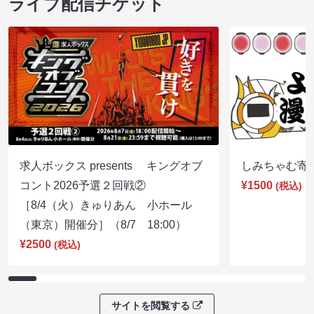
ライブ配信チケット
求人ボックス presents キングオブ
しみちゃむ寄席（
コント2026予選２回戦②
¥1500
(税込)
［8/4（火）きゅりあん 小ホール
（東京）開催分］（8/7 18:00）
¥2500
(税込)
サイトを閲覧する