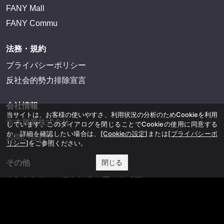
FANY Mall
FANY Commu
法務・規約
プライバシーポリシー
反社会的勢力排除宣言
会社情報
当サイトは、お客様の使いやすさ、利用状況の分析のためCookieを利用
吉本興業株式会社
しています。このダイアログを閉じることでCookieの使用に同意する
か、詳細を確認したい場合は、
[Cookieの設定]
または
[プライバシーポ
お問い合わせ
リシー]
をご参照ください。
閉じる
その他
よしもとニュースセンターアーカイブ