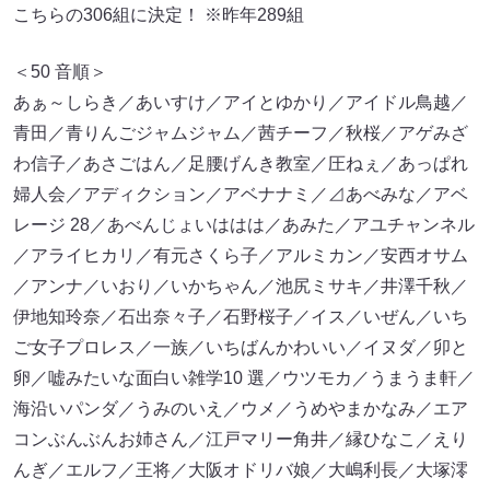
こちらの306組に決定！ ※昨年289組
＜50 音順＞
あぁ～しらき／あいすけ／アイとゆかり／アイドル鳥越／
青田／青りんごジャムジャム／茜チーフ／秋桜／アゲみざ
わ信子／あさごはん／足腰げんき教室／圧ねぇ／あっぱれ
婦人会／アディクション／アベナナミ／⊿あべみな／アベ
レージ 28／あべんじょいははは／あみた／アユチャンネル
／アライヒカリ／有元さくら子／アルミカン／安西オサム
／アンナ／いおり／いかちゃん／池尻ミサキ／井澤千秋／
伊地知玲奈／石出奈々子／石野桜子／イス／いぜん／いち
ご女子プロレス／一族／いちばんかわいい／イヌダ／卯と
卵／嘘みたいな面白い雑学10 選／ウツモカ／うまうま軒／
海沿いパンダ／うみのいえ／ウメ／うめやまかなみ／エア
コンぶんぶんお姉さん／江戸マリー角井／縁ひなこ／えり
んぎ／エルフ／王将／大阪オドリバ娘／大嶋利長／大塚澪