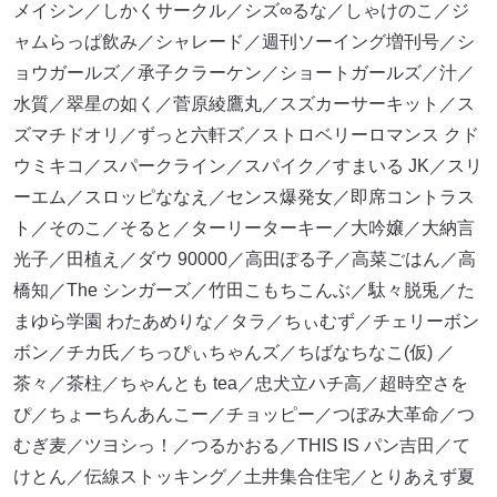
メイシン／しかくサークル／シズ∞るな／しゃけのこ／ジ
ャムらっぱ飲み／シャレード／週刊ソーイング増刊号／シ
ョウガールズ／承子クラーケン／ショートガールズ／汁／
水質／翠星の如く／菅原綾鷹丸／スズカーサーキット／ス
ズマチドオリ／ずっと六軒ズ／ストロベリーロマンス クド
ウミキコ／スパークライン／スパイク／すまいる JK／スリ
ーエム／スロッピななえ／センス爆発女／即席コントラス
ト／そのこ／そると／ターリーターキー／大吟嬢／大納言
光子／田植え／ダウ 90000／高田ぽる子／高菜ごはん／高
橋知／The シンガーズ／竹田こもちこんぶ／駄々脱兎／た
まゆら学園 わたあめりな／タラ／ちぃむず／チェリーボン
ボン／チカ氏／ちっぴぃちゃんズ／ちばなちなこ(仮) ／
茶々／茶柱／ちゃんとも tea／忠犬立ハチ高／超時空さを
ぴ／ちょーちんあんこー／チョッピー／つぼみ大革命／つ
むぎ麦／ツヨシっ！／つるかおる／THIS IS パン吉田／て
けとん／伝線ストッキング／土井集合住宅／とりあえず夏