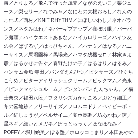
海／とりまる／飛んで行った焼売／ながのえいこ／梨ジュ
ース／梨ゼリー／なつみ＆／なにわの大根おろし／なんの
これ式／西村／KNIT RHYTHM／にぼしいわし／ネオバラ
ンス／ネタみはね／ネバーギブアップ／寝ぼけ眼／バーバ
ラ鬼頭／ハイウエストあきな／ハイカロリーズ／ハイツ友
の会／ぱずるず／はっぴちゃん。／ハナミ／はなる／ハニ
ーサイズ／馬場園梓／馬場光／ハマタ残機ゼロ／林家きよ
彦／はるかぜに告ぐ／春野たけの子／はるはり／はるみ／
ハンサム金魚 寺田／パンダえんぴつ／ビクサーズ／ひぐち
こうめ／ビターアイリッシュクリーム／ビックマム／光永
／ピンクマッシュルーム／ピンタンパン たんちゃん。／福
士奈央／福田八段／フタリシズカかりこる／ぶどう細工／
冬の墓地跡／フリーサイズ／フロムエドナ／ベイビーボト
ル／紅しょうが／ベルサイユ／変ホ長調／坊あかね／誇／
星ネギ／細いとメガネ／ぽっとらっく／ほなほなみ／
POFFY／堀川絵美／ぼる塾／ホロッコこまり／本田あやの