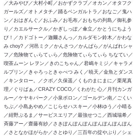
／大みやび／大村小町／おかずクラブ／オカン／オタフク
ガールズ／オトメタチ／踊るベンガルトラ／おなご／鬼ハ
ン／おはぎんぐ／おふみ／お毛布／おもちの列島／御礼参
り／カエルサークル／かぎしっぽ／傘立／かとうにちよう
び！／カドゴトー／迦爾さんっ／カルダモン鈴木／かわな
み choy? ／河邑ミク／かんさつ／かんぱら／がんばれシャ
フ／危険物てぃらてぃら／危険物てぃらてぃら ちなてい／
喫茶ムーン レヲン／きのこちゃん／君嶋キミジ／キャラメ
ルプリン／きゃろっときゃべつ みく／暁天／金魚とダンス
／キンタロー。／クボ／久保遥／くものまにまに／栗尾真
理／ぐりばぁ／CRAZY COCO／くわがた 心／月刊カンガ
ルー／ケヤキパーク／小泉ポロン／ゴールデン南／ごくい
ちぶ／小島あやめ／こじらせハスキー／小林ゆう／小晴る
／紺野ぶるま／サービスエリア／最強せつこ／西城瑞希／
斉藤アー／齋藤有紗／さきぽんぽんぽんぽんぽんぽんぽん
／さとなかほがらか／さとゆり／三百年の掟やぶり／シェ