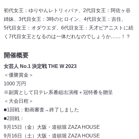
初代女王：ゆりやんレトリィバァ、2代目女王：阿佐ヶ谷
姉妹、3代目女王：3時のヒロイン、4代目女王：吉住、
5代目女王：オダウエダ、6代目女王：天才ピアニストに続
く7代目女王となるのは一体だれなのでしょうか……！？
開催概要
女芸人 No.1 決定戦 THE W 2023
＜優勝賞金＞
1000 万円
※副賞として日テレ系番組出演権＋冠特番を贈呈
＜大会日程＞
■1回戦：動画審査→終了しました
■2回戦：
9月15日（金）大阪・道頓堀 ZAZA HOUSE
9月16日（土）大阪・道頓堀 ZAZA HOUSE