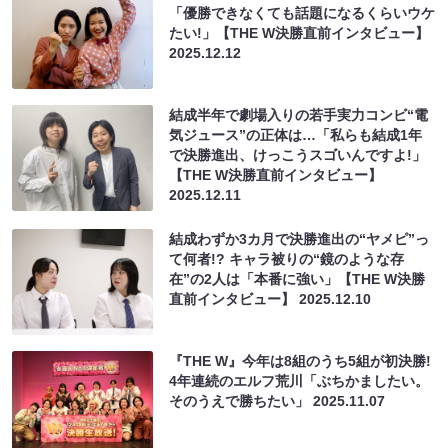
「優勝できなくても話題になるくらいウケ
たい!」【THE W決勝直前インタビュー】
2025.12.12
結成半年で劇場入りの若手実力コンビ“電
気ジュース”の正体は…「私らも結成1年
で決勝進出、けっこうスゴいんですよ!」
【THE W決勝直前インタビュー】
2025.12.11
結成わずか3カ月で決勝進出の“ヤメピ”っ
て何者!? キャラ被りの“鏡のような存
在”の2人は「本番に強い」【THE W決勝
直前インタビュー】
2025.12.10
『THE W』今年は8組のうち5組が初決勝!
4年連続のエルフ荒川「ぶちかましたい。
そのうえで勝ちたい」
2025.11.07