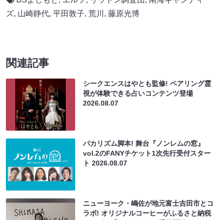
ズ
,
山崎静代
,
平田敦子
,
荒川
,
藤原光博
関連記事
シークエンスはやとも監修! ペアリング霊
視が体験できる占いコンテンツ登場
2026.08.07
バカリズム脚本! 舞台『ノンレムの窓』
vol.2のFANYチケット1次先行受付スター
ト
2026.08.07
ニューヨーク・嶋佐が地元富士吉田市とコ
ラボ! オリジナルコーヒーがふるさと納税