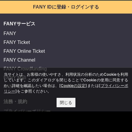
FANY IDに登録・ログインする
FANYサービス
FANY
FANY Ticket
FANY Online Ticket
FANY Channel
FANY Crowdfunding
当サイトは、お客様の使いやすさ、利用状況の分析のためCookieを利用
FANY Mall
しています。このダイアログを閉じることでCookieの使用に同意する
か、詳細を確認したい場合は、
[Cookieの設定]
または
[プライバシーポ
FANY Commu
リシー]
をご参照ください。
法務・規約
閉じる
プライバシーポリシー
反社会的勢力排除宣言