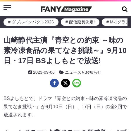
Menu
# ダブルインパクト2026
# 配信延長決定!
# M-1グラ
山崎静代主演『青空との約束 ～味の
素冷凍食品の果てなき挑戦～』9月10
日・17日 BSよしもとで放送!
2023-09-06
ニュース
お知らせ
BSよしもとで、ドラマ『青空との約束～味の素冷凍食品の
果てなき挑戦～』が9月10日（日）、17日（日）の全2回で
放送されます。