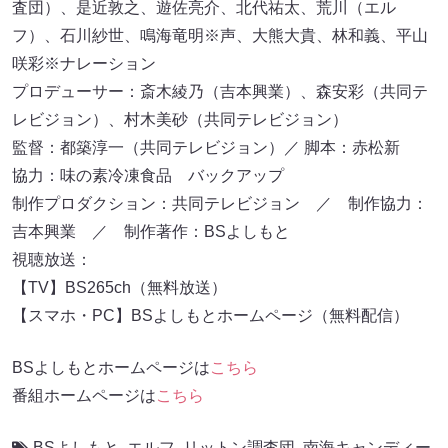
査団）、是近敦之、遊佐亮介、北代祐太、荒川（エル
フ）、石川紗世、鳴海竜明※声、大熊大貴、林和義、平山
咲彩※ナレーション
プロデューサー：斎木綾乃（吉本興業）、森安彩（共同テ
レビジョン）、村木美砂（共同テレビジョン）
監督：都築淳一（共同テレビジョン）／ 脚本：赤松新
協力：味の素冷凍食品 バックアップ
制作プロダクション：共同テレビジョン ／ 制作協力：
吉本興業 ／ 制作著作：BSよしもと
視聴放送：
【TV】BS265ch（無料放送）
【スマホ・PC】BSよしもとホームページ（無料配信）
BSよしもとホームページは
こちら
番組ホームページは
こちら
BSよしもと
,
エルフ
,
リットン調査団
,
南海キャンディー