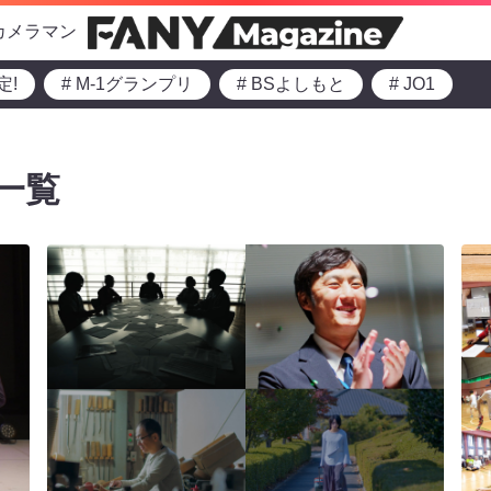
カメラマン
定!
# M-1グランプリ
# BSよしもと
# JO1
一覧