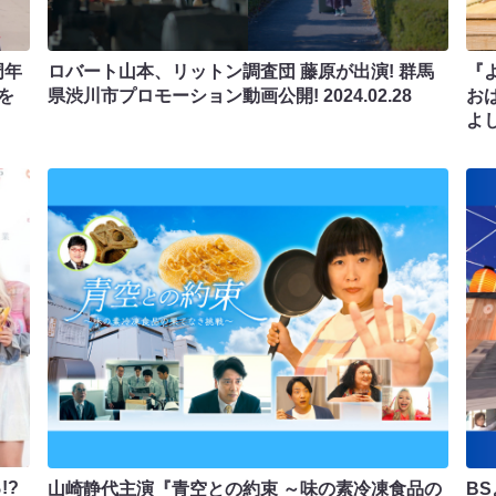
周年
ロバート山本、リットン調査団 藤原が出演! 群馬
『
を
県渋川市プロモーション動画公開!
2024.02.28
お
よ
!?
山崎静代主演『青空との約束 ～味の素冷凍食品の
B