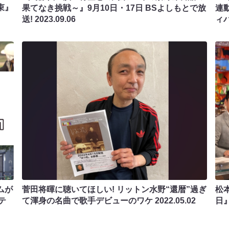
束』
果てなき挑戦～』9月10日・17日 BSよしもとで放
連
送!
2023.09.06
ィバ
ムが
菅田将暉に聴いてほしい! リットン水野“還暦”過ぎ
松
テ
て渾身の名曲で歌手デビューのワケ
2022.05.02
日