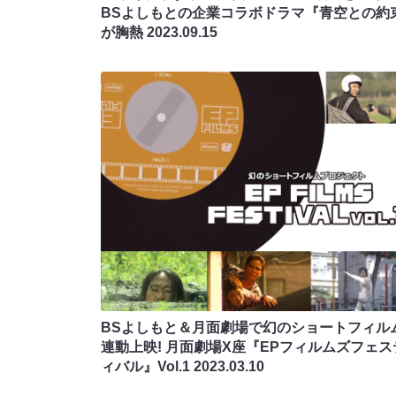
BSよしもとの企業コラボドラマ『青空との約
が胸熱
2023.09.15
BSよしもと＆月面劇場で幻のショートフィル
連動上映! 月面劇場X座『EPフィルムズフェス
ィバル』Vol.1
2023.03.10