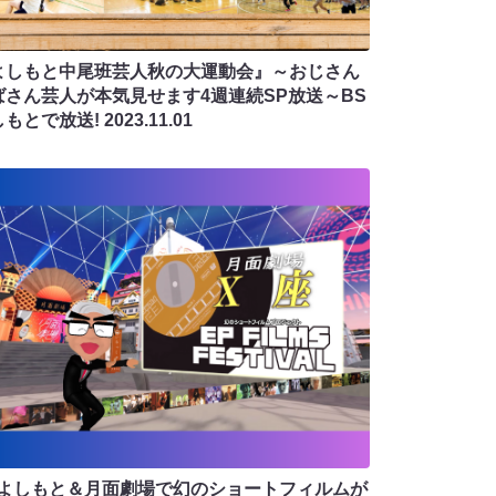
よしもと中尾班芸人秋の大運動会』～おじさん
ばさん芸人が本気見せます4週連続SP放送～BS
しもとで放送!
2023.11.01
Sよしもと＆月面劇場で幻のショートフィルムが