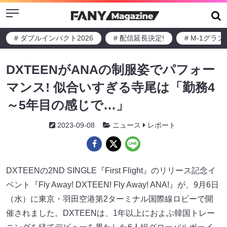
Menu
# ダブルインパクト2026
# 配信延長決定!
# M-1グラ
DXTEENがANAの制服姿でパフォー
マンス! 似合いすぎる寺尾は「勤務4
～5年目の感じで…」
2023-09-08
ニュース
レポート
DXTEENの2ND SINGLE『First Flight』のリリース記念イ
ベント『Fly Away! DXTEEN! Fly Away! ANA!』が、9月6日
（水）に東京・羽田空港第2ターミナル国際線ロビーで開
催されました。DXTEENは、1年以上におよぶ韓国トレー