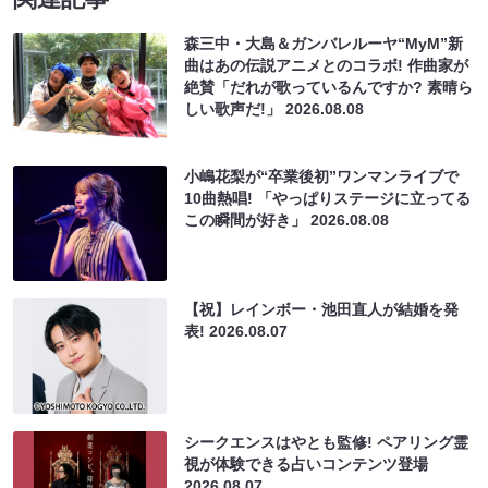
森三中・大島＆ガンバレルーヤ“MyM”新
曲はあの伝説アニメとのコラボ! 作曲家が
絶賛「だれが歌っているんですか? 素晴ら
しい歌声だ!」
2026.08.08
小嶋花梨が“卒業後初”ワンマンライブで
10曲熱唱! 「やっぱりステージに立ってる
この瞬間が好き」
2026.08.08
【祝】レインボー・池田直人が結婚を発
表!
2026.08.07
シークエンスはやとも監修! ペアリング霊
視が体験できる占いコンテンツ登場
2026.08.07