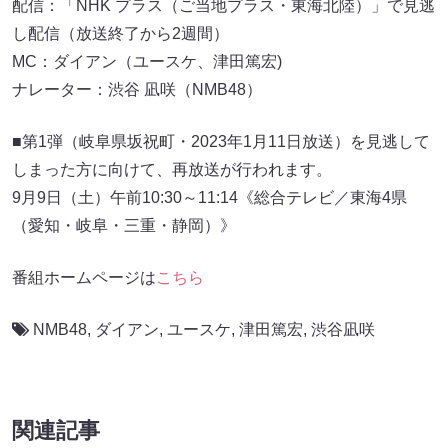
配信：「NHK プラス（ご当地プラス・東海北陸）」で見逃
し配信（放送終了から2週間）
MC：ダイアン（ユースケ、津田篤宏)
ナレーター：渋谷 凪咲（NMB48）
■第1弾（岐阜県坂祝町・2023年1月11日放送）を見逃して
しまった方に向けて、再放送が行われます。
9月9日（土）午前10:30～11:14《総合テレビ／東海4県
（愛知・岐阜・三重・静岡）》
番組ホームページは
こちら
NMB48
,
ダイアン
,
ユースケ
,
津田篤宏
,
渋谷凪咲
関連記事