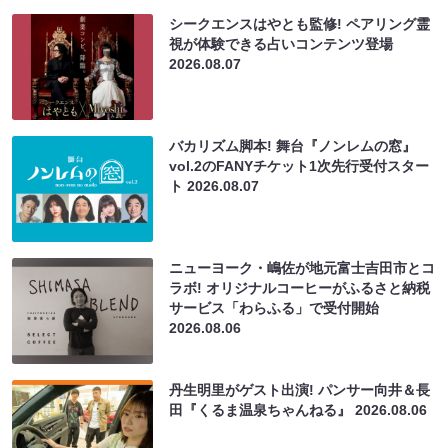
シークエンスはやとも監修! ペアリング霊
視が体験できる占いコンテンツ登場
2026.08.07
バカリズム脚本! 舞台『ノンレムの窓』
vol.2のFANYチケット1次先行受付スター
ト
2026.08.07
ニューヨーク・嶋佐が地元富士吉田市とコ
ラボ! オリジナルコーヒーがふるさと納税
サービス「わらふる」で受付開始
2026.08.06
丹生明里がゲスト出演! パンサー向井＆長
田『くるま温泉ちゃんねる』
2026.08.06