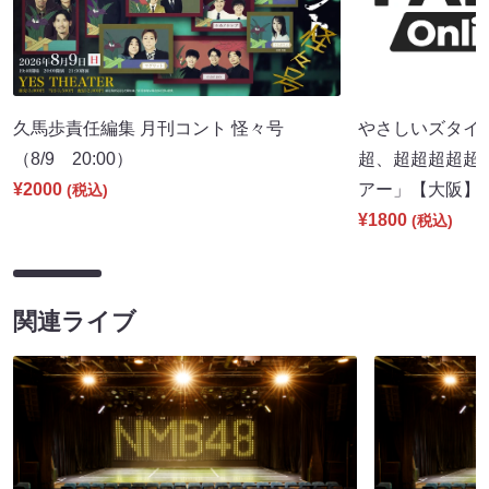
久馬歩責任編集 月刊コント 怪々号
やさしいズタイpr
（8/9 20:00）
超、超超超超超
¥2000
アー」【大阪】（8
(税込)
¥1800
(税込)
関連ライブ