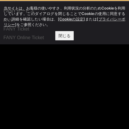
当サイトは、お客様の使いやすさ、利用状況の分析のためCookieを利用
FANYサービス
しています。このダイアログを閉じることでCookieの使用に同意する
か、詳細を確認したい場合は、
[Cookieの設定]
または
[プライバシーポ
FANY
リシー]
をご参照ください。
FANY Ticket
閉じる
FANY Online Ticket
FANY Channel
FANY Crowdfunding
FANY Mall
FANY Commu
法務・規約
プライバシーポリシー
反社会的勢力排除宣言
会社情報