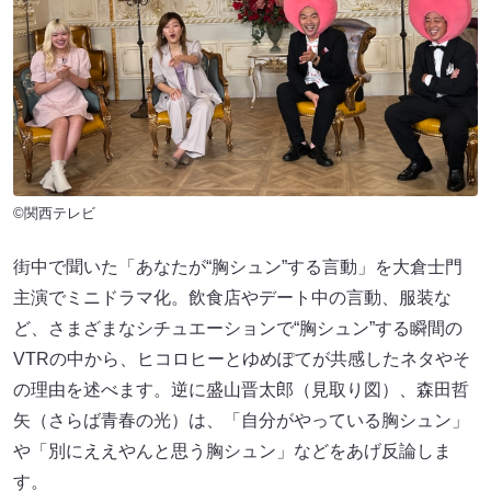
©関西テレビ
街中で聞いた「あなたが“胸シュン”する言動」を大倉士門
主演でミニドラマ化。飲食店やデート中の言動、服装な
ど、さまざまなシチュエーションで“胸シュン”する瞬間の
VTRの中から、ヒコロヒーとゆめぽてが共感したネタやそ
の理由を述べます。逆に盛山晋太郎（見取り図）、森田哲
矢（さらば青春の光）は、「自分がやっている胸シュン」
や「別にええやんと思う胸シュン」などをあげ反論しま
す。