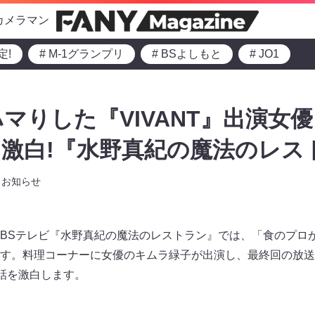
カメラマン
定!
# M-1グランプリ
# BSよしもと
# JO1
マりした『VIVANT』出演女
激白!『水野真紀の魔法のレス
お知らせ
～のMBSテレビ『水野真紀の魔法のレストラン』では、「食のプ
す。料理コーナーに女優のキムラ緑子が出演し、最終回の放送
秘話を激白します。