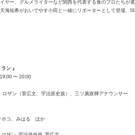
イヤー、グルメライターなど関西を代表する食のプロたちが選
天海祐希がおいでやす小田と一緒にリポーターとして登場、50
ラン 』
00 〜 20:00
 、ロザン（菅広文、宇治原史規）、三ツ廣政輝アナウンサー
ャチホコ、みはる ほか
,
ロザン
,
宇治原史規
,
菅広文