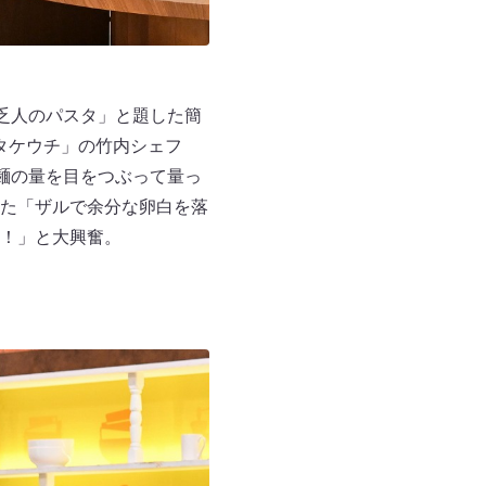
貧乏人のパスタ」と題した簡
タケウチ」の竹内シェフ
の麺の量を目をつぶって量っ
た「ザルで余分な卵白を落
！」と大興奮。