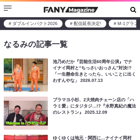
Menu
# ダブルインパクト2026
# 配信延長決定!
# M-1グラ
なるみの記事一覧
池乃めだか『芸能生活60周年公演』でナ
イナイ岡村と“ちっさいおっさん”対決!?
「一生懸命生きとったら、いいことに出く
わすんやな」
2026.07.13
ブラマヨ小杉、2大焼肉チェーン店の「ハ
ラミ愛」にタジタジ…!?『水野真紀の魔法
のレストラン』
2025.12.09
ゆくゆくは地元・関西に…ナイナイ岡村