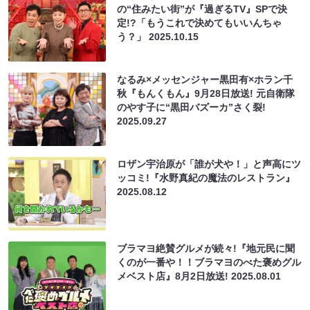
の“住みたい街”が『過ぎるTV』SPで決
定!?「もうこれで決めてもいいんちゃ
う？」
2025.10.15
なるみ×メッセンジャー黒田有×ホラン千
秋『もんくもん』9月28日放送! 元自衛隊
のやす子に“黒田バズーカ”さく裂!
2025.09.27
ロザン宇治原が「誰が犬や！」と声高にツ
ッコミ!『水野真紀の魔法のレストラン』
2025.08.12
ブラマヨ絶賛グルメが続々!『地元民に聞
くのが一番や！！ブラマヨのべた褒めグル
メベスト店』8月2日放送!
2025.08.01