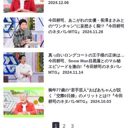
2024.12.06
今田耕司、あこがれの女優・長澤まさみと
の“ワンチャン”に妄想さく裂!?『今田耕司
のネタバレMTG』
2024.11.28
真っ白いロングコートの王子様の正体は…
今田耕司、Snow Man目黒蓮とのマル秘
エピソードを激白!『今田耕司のネタバレ
MTG』
2024.11.14
御年77歳の“若手芸人”おばあちゃんが説
く「交際0日婚」のメリットとは!?『今田
耕司のネタバレMTG』
2024.10.03
1
2
3