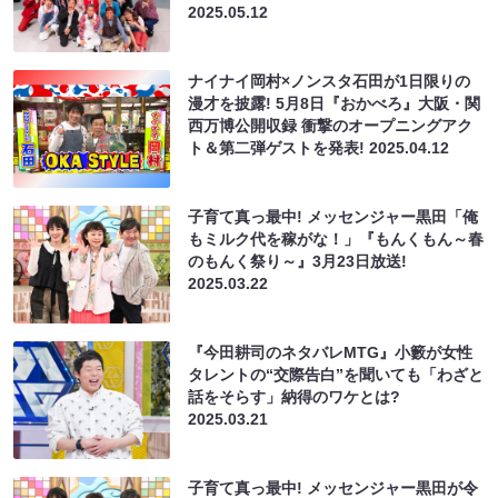
2025.05.12
ナイナイ岡村×ノンスタ石田が1日限りの
漫才を披露! 5月8日『おかべろ』大阪・関
西万博公開収録 衝撃のオープニングアク
ト＆第二弾ゲストを発表!
2025.04.12
子育て真っ最中! メッセンジャー黒田「俺
もミルク代を稼がな！」『もんくもん～春
のもんく祭り～』3月23日放送!
2025.03.22
『今田耕司のネタバレMTG』小籔が女性
タレントの“交際告白”を聞いても「わざと
話をそらす」納得のワケとは?
2025.03.21
子育て真っ最中! メッセンジャー黒田が令