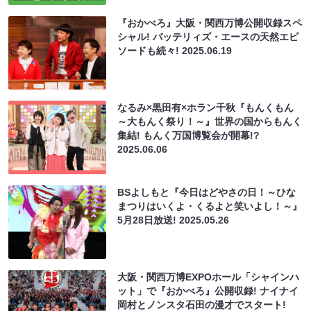
『おかべろ』大阪・関西万博公開収録スペ
シャル! バッテリィズ・エースの天然エピ
ソードも続々!
2025.06.19
なるみ×黒田有×ホラン千秋『もんくもん
～大もんく祭り！～』世界の国からもんく
集結! もんく万国博覧会が開幕!?
2025.06.06
BSよしもと『今日はどやさの日！～ひな
まつりはいくよ・くるよと笑いよし！～』
5月28日放送!
2025.05.26
大阪・関西万博EXPOホール「シャインハ
ット」で『おかべろ』公開収録! ナイナイ
岡村とノンスタ石田の漫才でスタート!