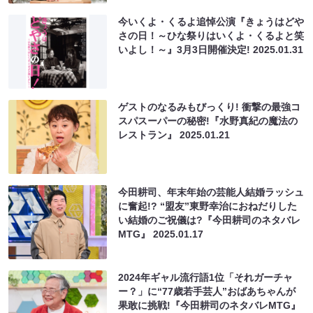
今いくよ・くるよ追悼公演『きょうはどや
さの日！～ひな祭りはいくよ・くるよと笑
いよし！～』3月3日開催決定!
2025.01.31
ゲストのなるみもびっくり! 衝撃の最強コ
スパスーパーの秘密!『水野真紀の魔法の
レストラン』
2025.01.21
今田耕司、年末年始の芸能人結婚ラッシュ
に奮起!? “盟友”東野幸治におねだりした
い結婚のご祝儀は?『今田耕司のネタバレ
MTG』
2025.01.17
2024年ギャル流行語1位「それガーチャ
ー？」に“77歳若手芸人”おばあちゃんが
果敢に挑戦!『今田耕司のネタバレMTG』