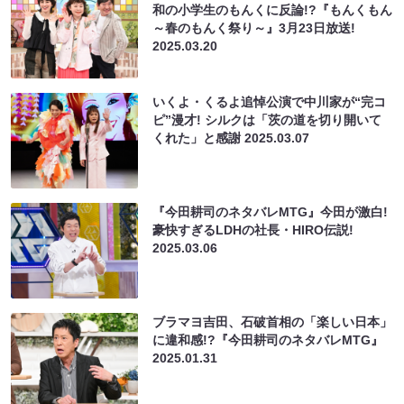
和の小学生のもんくに反論!?『もんくもん
～春のもんく祭り～』3月23日放送!
2025.03.20
いくよ・くるよ追悼公演で中川家が“完コ
ピ”漫才! シルクは「茨の道を切り開いて
くれた」と感謝
2025.03.07
『今田耕司のネタバレMTG』今田が激白!
豪快すぎるLDHの社長・HIRO伝説!
2025.03.06
ブラマヨ吉田、石破首相の「楽しい日本」
に違和感!?『今田耕司のネタバレMTG』
2025.01.31