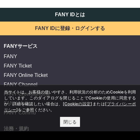
FANY IDとは
FANY IDに登録・ログインする
FANYサービス
FANY
FANY Ticket
FANY Online Ticket
FANY Channel
当サイトは、お客様の使いやすさ、利用状況の分析のためCookieを利用
FANY Crowdfunding
しています。このダイアログを閉じることでCookieの使用に同意する
FANY Mall
か、詳細を確認したい場合は、
[Cookieの設定]
または
[プライバシーポ
リシー]
をご参照ください。
FANY Commu
閉じる
法務・規約
プライバシーポリシー