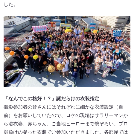
した。
「なんでこの格好！？」謎だらけの衣装指定
撮影参加者の皆さんにはそれぞれに細かな衣装設定（自
前）をお願いしていたので、ロケの現場はサラリーマンか
ら浴衣姿、赤ちゃん、ご当地ヒーローまで勢ぞろい。プロ
顔負けの凝った衣装でご参加いただきました。各部屋では