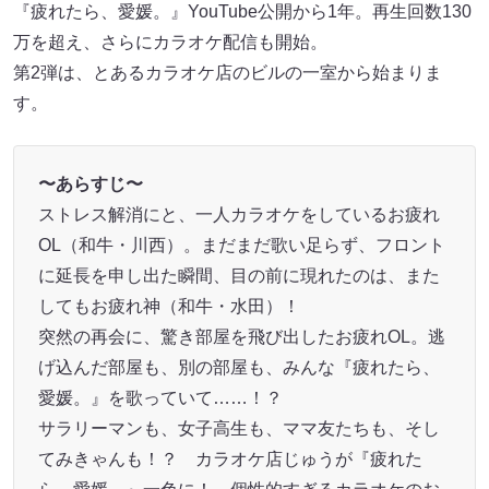
『疲れたら、愛媛。』YouTube公開から1年。再生回数130
万を超え、さらにカラオケ配信も開始。
第2弾は、とあるカラオケ店のビルの一室から始まりま
す。
〜あらすじ〜
ストレス解消にと、一人カラオケをしているお疲れ
OL（和牛・川西）。まだまだ歌い足らず、フロント
に延長を申し出た瞬間、目の前に現れたのは、また
してもお疲れ神（和牛・水田）！
突然の再会に、驚き部屋を飛び出したお疲れOL。逃
げ込んだ部屋も、別の部屋も、みんな『疲れたら、
愛媛。』を歌っていて……！？
サラリーマンも、女子高生も、ママ友たちも、そし
てみきゃんも！？ カラオケ店じゅうが『疲れた