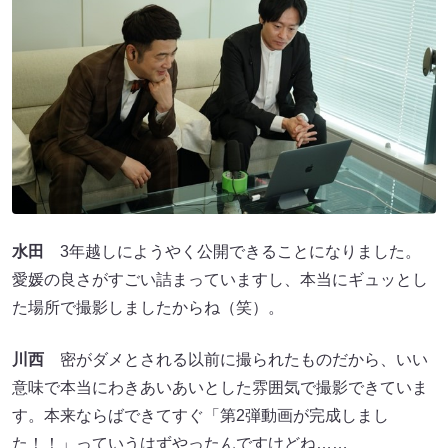
水田
3年越しにようやく公開できることになりました。
愛媛の良さがすごい詰まっていますし、本当にギュッとし
た場所で撮影しましたからね（笑）。
川西
密がダメとされる以前に撮られたものだから、いい
意味で本当にわきあいあいとした雰囲気で撮影できていま
す。本来ならばできてすぐ「第2弾動画が完成しまし
た！！」っていうはずやったんですけどね……