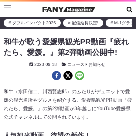
Menu
# ダブルインパクト2026
# 配信延長決定!
# M-1グラ
和牛が歌う愛媛県観光PR動画『疲れ
たら、愛媛。』第2弾動画公開中!
2023-09-18
ニュース
お知らせ
和牛（水田信二、川西賢志郎）のふたりがデュエットで愛
媛の観光名所やグルメを紹介する、愛媛県観光PR動画『疲
れたら、愛媛。』の第2弾動画が3年越しにYouTube愛媛県
公式チャンネルにて公開されています。
人気観光動画、待望の新作！