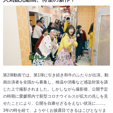
第2弾動画では、第1弾に引き続き和牛のふたりが出演。動
画出演者を全国から募集し、検温や消毒など感染対策を講
じた上で撮影されました。しかしながら撮影後、公開予定
の時期に愛媛県内で新型コロナウイルスが拡大の兆しを見
せたことにより、公開を自粛せざるをえない状況に……。
3年の時を経て、ようやくお披露目できるはこびとなりま