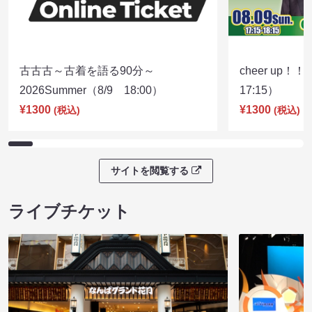
古古古～古着を語る90分～
cheer up！
2026Summer（8/9 18:00）
17:15）
¥1300
¥1300
(税込)
(税込)
サイトを閲覧する
ライブチケット