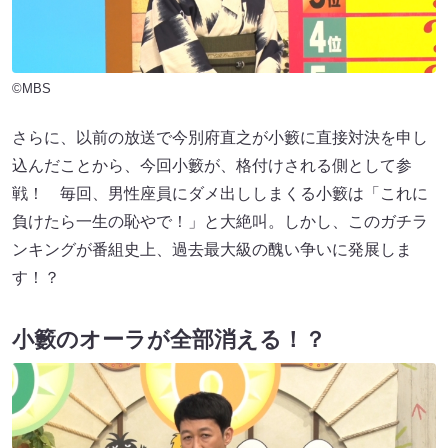
©MBS
さらに、以前の放送で今別府直之が小籔に直接対決を申し
込んだことから、今回小籔が、格付けされる側として参
戦！ 毎回、男性座員にダメ出ししまくる小籔は「これに
負けたら一生の恥やで！」と大絶叫。しかし、このガチラ
ンキングが番組史上、過去最大級の醜い争いに発展しま
す！？
小籔のオーラが全部消える！？